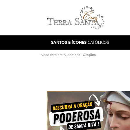
Ir para a página inicial
SANTOS E ÍCONES
CATÓLICOS
Você está em:
Videoteca
.
Orações