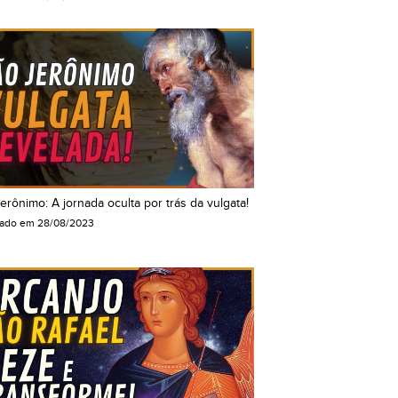
erônimo: A jornada oculta por trás da vulgata!
cado em
28/08/2023