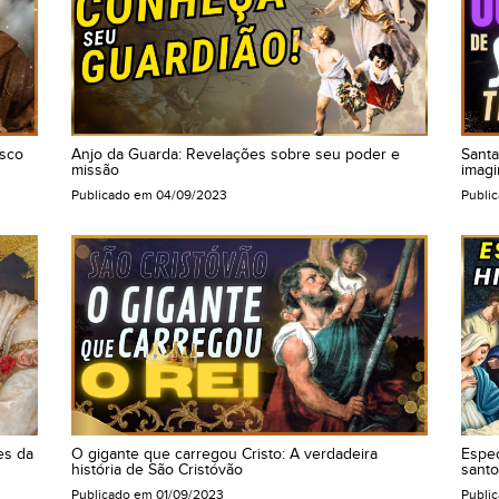
isco
Anjo da Guarda: Revelações sobre seu poder e
Sant
missão
imagi
Publicado em
04/09/2023
Publi
es da
O gigante que carregou Cristo: A verdadeira
Espec
história de São Cristóvão
santo
Publicado em
01/09/2023
Publi