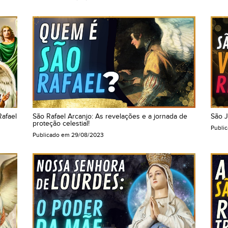
Rafael
São Rafael Arcanjo: As revelações e a jornada de
São J
proteção celestial!
Publi
Publicado em
29/08/2023