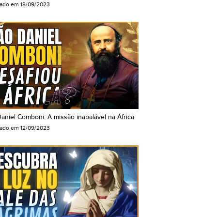
cado em
18/09/2023
aniel Comboni: A missão inabalável na África
cado em
12/09/2023