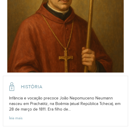
HISTÓRIA
Infância e vocação precoce João Nepomuceno Neumann
nasceu em Prachatitz, na Boêmia (atual República Tcheca), em
28 de março de 1811. Era filho de...
leia mais