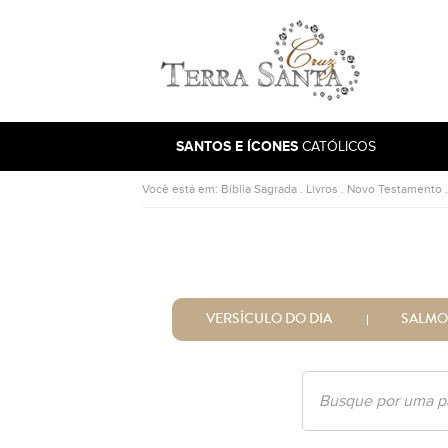
Ir para a página inicial
SANTOS E ÍCONES
CATÓLICOS
Você está em:
Bíblia Sagrada
.
Livros
.
Novo Testamento
VERSÍCULO DO DIA
SALMO