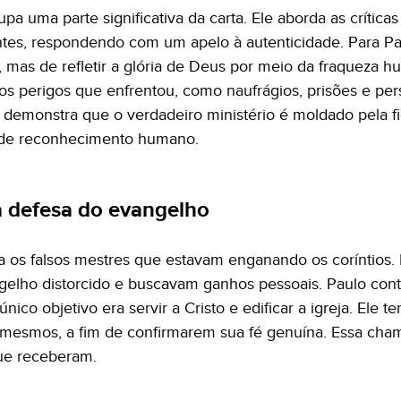
pa uma parte significativa da carta. Ele aborda as crítica
tes, respondendo com um apelo à autenticidade. Para Paul
, mas de refletir a glória de Deus por meio da fraqueza h
 perigos que enfrentou, como naufrágios, prisões e per
 demonstra que o verdadeiro ministério é moldado pela
a de reconhecimento humano.
a defesa do evangelho
ta os falsos mestres que estavam enganando os coríntios. 
elho distorcido e buscavam ganhos pessoais. Paulo cont
nico objetivo era servir a Cristo e edificar a igreja. Ele
i mesmos, a fim de confirmarem sua fé genuína. Essa cha
ue receberam.