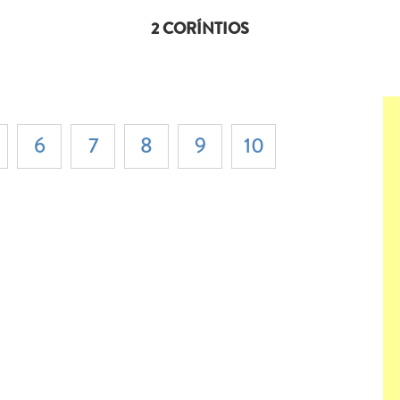
2 CORÍNTIOS
6
7
8
9
10
ok
ter
o WhatsApp