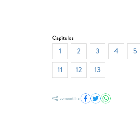
Capítulos
1
2
3
4
5
11
12
13
compartilhar
Compartilhar no Facebo
Compartilhar no Twit
Compartilhar n