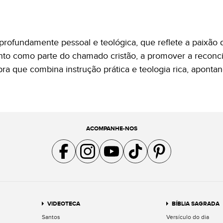
profundamente pessoal e teológica, que reflete a paixão de
ento como parte do chamado cristão, a promover a reconci
bra que combina instrução prática e teologia rica, apont
ACOMPANHE-NOS
Acompanhe a gente no Facebook
Acompanhe a gente no Instagram
Acompanhe a gente no YouTube
Acompanhe a gente no TikTok
Acompanhe a gente no Pin
VIDEOTECA
BÍBLIA SAGRADA
Santos
Versículo do dia