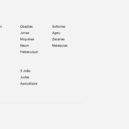
el
Obadias
Sofonias
Jonas
Ageu
Miquéias
Zacarias
Naum
Malaquias
Habacuque
3 João
o
Judas
Apocalipse