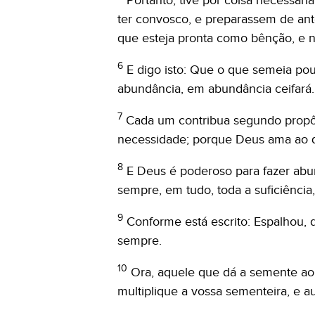
Portanto, tive por coisa necessári
ter convosco, e preparassem de ant
que esteja pronta como bênção, e 
6
E digo isto: Que o que semeia po
abundância, em abundância ceifará.
7
Cada um contribua segundo propôs
necessidade; porque Deus ama ao q
8
E Deus é poderoso para fazer abu
sempre, em tudo, toda a suficiência
9
Conforme está escrito: Espalhou, 
sempre.
10
Ora, aquele que dá a semente ao
multiplique a vossa sementeira, e au