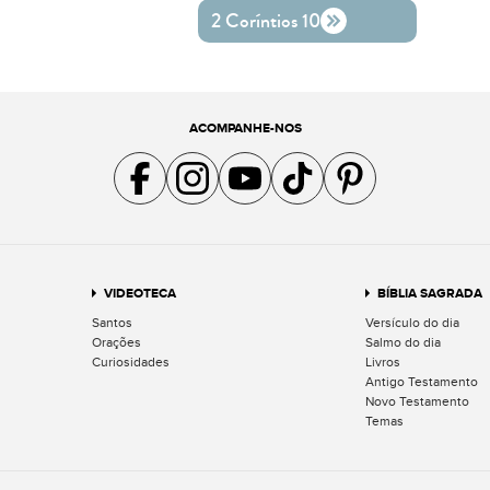
2 Coríntios 10
ACOMPANHE-NOS
Acompanhe a gente no Facebook
Acompanhe a gente no Instagram
Acompanhe a gente no YouTube
Acompanhe a gente no TikTok
Acompanhe a gente no Pin
VIDEOTECA
BÍBLIA SAGRADA
Santos
Versículo do dia
Orações
Salmo do dia
Curiosidades
Livros
Antigo Testamento
Novo Testamento
Temas