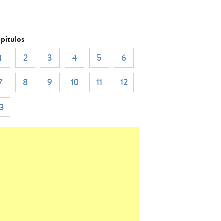
pítulos
1
2
3
4
5
6
7
8
9
10
11
12
13