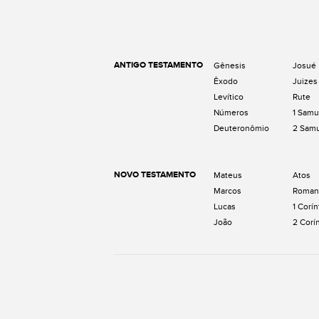
ANTIGO TESTAMENTO
Gênesis
Josué
Êxodo
Juizes
Levítico
Rute
Números
1 Samu
Deuteronômio
2 Sam
NOVO TESTAMENTO
Mateus
Atos
Marcos
Roman
Lucas
1 Corín
João
2 Corí