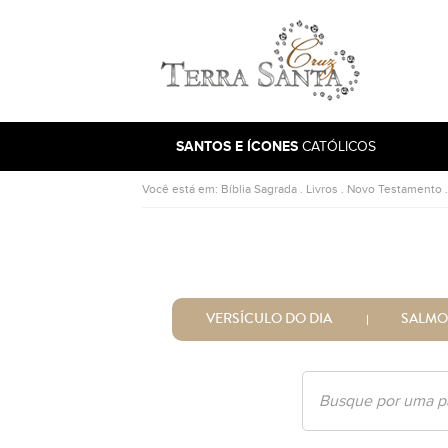
Ir para a página inicial
SANTOS E ÍCONES
CATÓLICOS
Você está em:
Bíblia Sagrada
.
Livros
.
Novo Testamento
VERSÍCULO DO DIA
SALMO