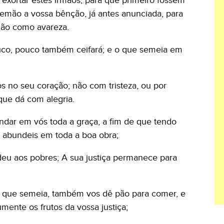
a exortar estes irmãos, para que primeiro fossem
emão a vossa bênção, já antes anunciada, para
não como avareza.
uco, pouco também ceifará; e o que semeia em
 no seu coração; não com tristeza, ou por
ue dá com alegria.
ndar em vós toda a graça, a fim de que tendo
, abundeis em toda a boa obra;
deu aos pobres; A sua justiça permanece para
 que semeia, também vos dê pão para comer, e
mente os frutos da vossa justiça;