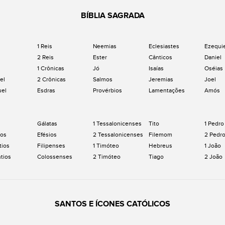
BÍBLIA SAGRADA
1 Reis
Neemias
Eclesiastes
Ezequi
2 Reis
Ester
Cânticos
Daniel
1 Crônicas
Jó
Isaías
Oséias
el
2 Crônicas
Salmos
Jeremias
Joel
uel
Esdras
Provérbios
Lamentações
Amós
Gálatas
1 Tessalonicenses
Tito
1 Pedro
os
Efésios
2 Tessalonicenses
Filemom
2 Pedr
tios
Filipenses
1 Timóteo
Hebreus
1 João
ntios
Colossenses
2 Timóteo
Tiago
2 João
SANTOS E ÍCONES CATÓLICOS