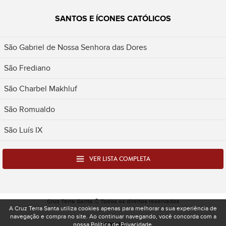
SANTOS E ÍCONES CATÓLICOS
São Gabriel de Nossa Senhora das Dores
São Frediano
São Charbel Makhluf
São Romualdo
São Luís IX
VER LISTA COMPLETA
Cruz Terra Santa © Todos os direitos reservados
A Cruz Terra Santa utiliza cookies apenas para melhorar a sua experiência de
navegação e compra no site. Ao continuar navegando, você concorda com a
nossa
Política de Privacidade
.