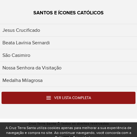
SANTOS E ÍCONES CATÓLICOS
Jesus Crucificado
Beata Lavínia Sernardi
São Casimiro
Nossa Senhora da Visitação
Medalha Milagrosa
VER LISTA COMPLETA
Cruz Terra Santa © Todos os direitos reservados
A Cruz Terra Santa utiliza cookies apenas para melhorar a sua experiência de
navegação e compra no site. Ao continuar navegando, você concorda com a