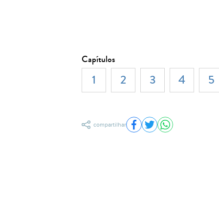
Capítulos
1
2
3
4
5
compartilhar
Compartilhar no Facebo
Compartilhar no Twit
Compartilhar n