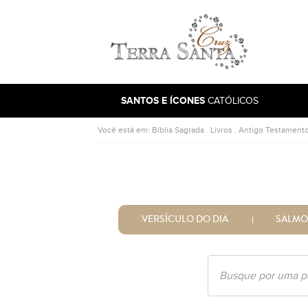
Ir para a página inicial
SANTOS E ÍCONES
CATÓLICOS
Você está em:
Bíblia Sagrada
.
Livros
.
Antigo Testament
VERSÍCULO DO DIA
SALMO