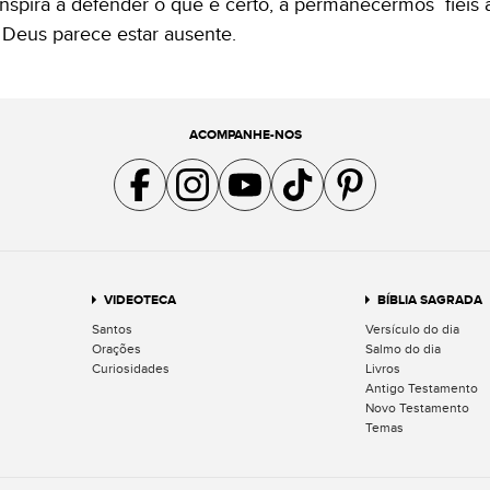
inspira a defender o que é certo, a permanecermos fieis 
Deus parece estar ausente.
ACOMPANHE-NOS
Acompanhe a gente no Facebook
Acompanhe a gente no Instagram
Acompanhe a gente no YouTube
Acompanhe a gente no TikTok
Acompanhe a gente no Pin
VIDEOTECA
BÍBLIA SAGRADA
Santos
Versículo do dia
Orações
Salmo do dia
Curiosidades
Livros
Antigo Testamento
Novo Testamento
Temas