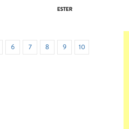
ESTER
6
7
8
9
10
ok
ter
o WhatsApp