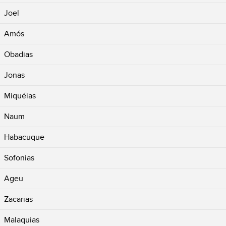
Joel
Amós
Obadias
Jonas
Miquéias
Naum
Habacuque
Sofonias
Ageu
Zacarias
Malaquias