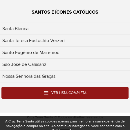
SANTOS E ÍCONES CATÓLICOS
Santa Bianca
Santa Teresa Eustochio Verzeri
Santo Eugênio de Mazemod
São José de Calasanz
Nossa Senhora das Graças
VER LISTA COMPLETA
Cruz Terra Santa © Todos os direitos reservados
A Cruz Terra Santa utiliza cookies apenas para melhorar a sua experiência de
navegação e compra no site. Ao continuar navegando, você concorda com a