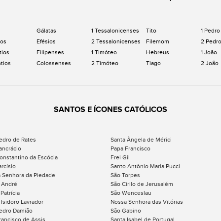
Gálatas
1 Tessalonicenses
Tito
1 Pedro
os
Efésios
2 Tessalonicenses
Filemom
2 Pedr
tios
Filipenses
1 Timóteo
Hebreus
1 João
ntios
Colossenses
2 Timóteo
Tiago
2 João
SANTOS E ÍCONES CATÓLICOS
edro de Rates
Santa Ângela de Mérici
ancrácio
Papa Francisco
onstantino da Escócia
Frei Gil
rcísio
Santo Antônio Maria Pucci
 Senhora da Piedade
São Torpes
 André
São Cirilo de Jerusalém
Patrícia
São Wenceslau
 Isidoro Lavrador
Nossa Senhora das Vitórias
edro Damião
São Gabino
rancisco de Assis
Santa Isabel de Portugal