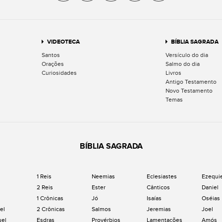
VIDEOTECA
BÍBLIA SAGRADA
Santos
Versículo do dia
Orações
Salmo do dia
Curiosidades
Livros
Antigo Testamento
Novo Testamento
Temas
BÍBLIA SAGRADA
1 Reis
Neemias
Eclesiastes
Ezequi
2 Reis
Ester
Cânticos
Daniel
1 Crônicas
Jó
Isaías
Oséias
el
2 Crônicas
Salmos
Jeremias
Joel
uel
Esdras
Provérbios
Lamentações
Amós