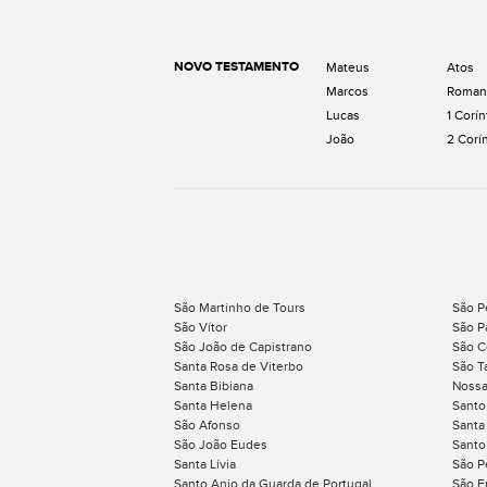
NOVO TESTAMENTO
Mateus
Atos
Marcos
Roman
Lucas
1 Corín
João
2 Corí
São Martinho de Tours
São P
São Vítor
São P
São João de Capistrano
São C
Santa Rosa de Viterbo
São Ta
Santa Bibiana
Nossa
Santa Helena
Santo
São Afonso
Santa 
São João Eudes
Santo
Santa Lívia
São P
Santo Anjo da Guarda de Portugal
São F