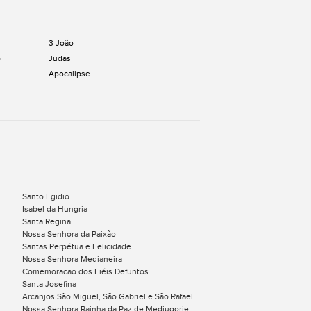
3 João
o
Judas
Apocalipse
Santo Egidio
Isabel da Hungria
Santa Regina
Nossa Senhora da Paixão
Santas Perpétua e Felicidade
Nossa Senhora Medianeira
Comemoracao dos Fiéis Defuntos
Santa Josefina
Arcanjos São Miguel, São Gabriel e São Rafael
Nossa Senhora Rainha da Paz de Medjugorje