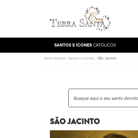
Ir para a página inicial
SANTOS E ÍCONES
CATÓLICOS
Você está em:
Santos e Ícones
.
São Jacinto
SÃO JACINTO