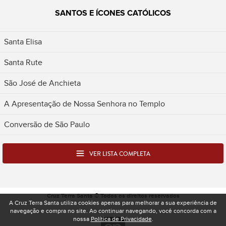
SANTOS E ÍCONES CATÓLICOS
Santa Elisa
Santa Rute
São José de Anchieta
A Apresentação de Nossa Senhora no Templo
Conversão de São Paulo
VER LISTA COMPLETA
Cruz Terra Santa © Todos os direitos reservados
A Cruz Terra Santa utiliza cookies apenas para melhorar a sua experiência de
navegação e compra no site. Ao continuar navegando, você concorda com a
nossa
Política de Privacidade
.
Desenvolvido pela Spacelab - Produtora e Ag