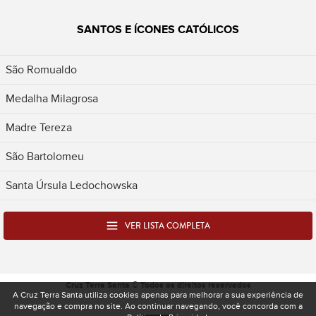
SANTOS E ÍCONES CATÓLICOS
São Romualdo
Medalha Milagrosa
Madre Tereza
São Bartolomeu
Santa Úrsula Ledochowska
VER LISTA COMPLETA
Cruz Terra Santa © Todos os direitos reservados
A Cruz Terra Santa utiliza cookies apenas para melhorar a sua experiência de
navegação e compra no site. Ao continuar navegando, você concorda com a