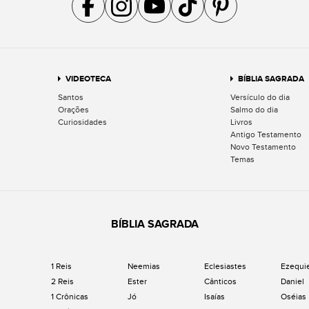
Acompanhe a gente no Facebook
Acompanhe a gente no Instagram
Acompanhe a gente no YouTube
Acompanhe a gente no TikTok
Acompanhe a gente no Pin
VIDEOTECA
BÍBLIA SAGRADA
Santos
Versículo do dia
Orações
Salmo do dia
Curiosidades
Livros
Antigo Testamento
Novo Testamento
Temas
BÍBLIA SAGRADA
1 Reis
Neemias
Eclesiastes
Ezequi
2 Reis
Ester
Cânticos
Daniel
1 Crônicas
Jó
Isaías
Oséias