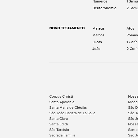
Números
1 Samu
Deuteronômio
2 Sam
NOVO TESTAMENTO
Mateus
Atos
Marcos
Roman
Lucas
1 Corín
João
2 Corí
Corpus Christi
Nossa
Santa Apolônia
Medal
Santa Maria de Cléofas
São 
São João Batista de La Salle
São J
Santa Clara
São J
Santa Edith
Nossa
São Tarcísio
Santo
Sagrada Família
São J