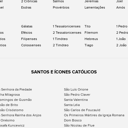
el
2 Crônicas
Salmos
Jeremias
Joel
uel
Esdras
Provérbios
Lamentações
Amós
Gálatas
1 Tessalonicenses
Tito
1 Pedro
os
Efésios
2 Tessalonicenses
Filemom
2 Pedr
tios
Filipenses
1 Timóteo
Hebreus
1 João
ntios
Colossenses
2 Timóteo
Tiago
2 João
SANTOS E ÍCONES CATÓLICOS
 Senhora da Piedade
São Luís Orione
ha Milagrosa
São Pedro Claver
Domingos de Gusmão
Santa Valentina
oão de Brito
Santa Léia
oão Crisóstomo
São Carlos de Foucauld
 Senhora Rainha dos Anjos
Os Primeiros Mártires da Igreja Romana
 Onésimo
Dom Bosco
osafa Kuncewicz
São Nicolau de Flue