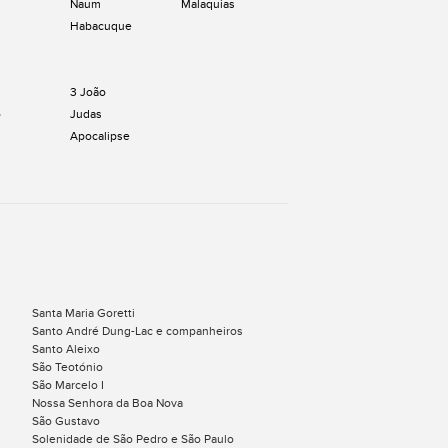
Naum
Malaquias
Habacuque
3 João
o
Judas
Apocalipse
Santa Maria Goretti
Santo André Dung-Lac e companheiros
Santo Aleixo
São Teotónio
São Marcelo I
Nossa Senhora da Boa Nova
São Gustavo
Solenidade de São Pedro e São Paulo