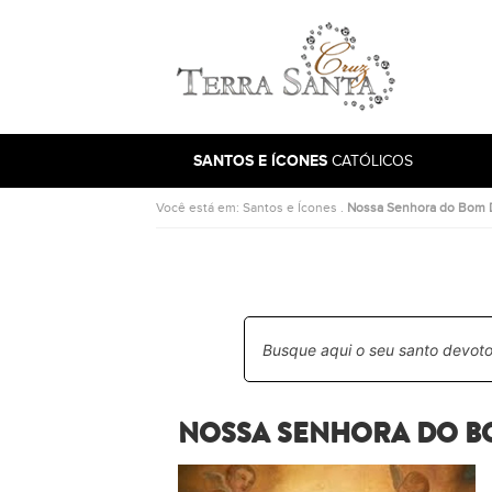
Ir para a página inicial
SANTOS E ÍCONES
CATÓLICOS
Você está em:
Santos e Ícones
.
Nossa Senhora do Bom
NOSSA SENHORA DO B