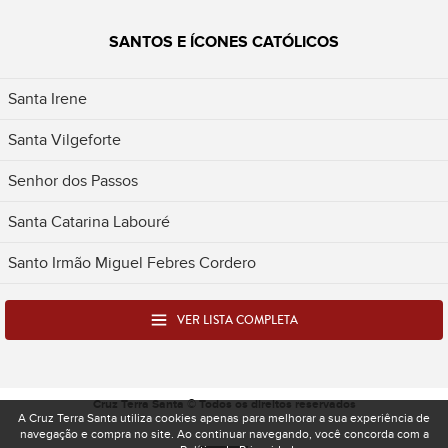
SANTOS E ÍCONES CATÓLICOS
Santa Irene
Santa Vilgeforte
Senhor dos Passos
Santa Catarina Labouré
Santo Irmão Miguel Febres Cordero
VER LISTA COMPLETA
Cruz Terra Santa © Todos os direitos reservados
A Cruz Terra Santa utiliza cookies apenas para melhorar a sua experiência de
navegação e compra no site. Ao continuar navegando, você concorda com a