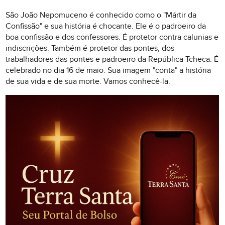
São João Nepomuceno é conhecido como o "Mártir da
Confissão" e sua história é chocante. Ele é o padroeiro da
boa confissão e dos confessores. É protetor contra calunias e
indiscrições. Também é protetor das pontes, dos
trabalhadores das pontes e padroeiro da República Tcheca. É
celebrado no dia 16 de maio. Sua imagem "conta" a história
de sua vida e de sua morte. Vamos conhecê-la.