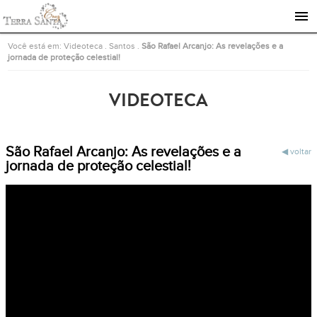
Ir para a página inicial
Você está em:
Videoteca
.
Santos
.
São Rafael Arcanjo: As revelações e a
jornada de proteção celestial!
VIDEOTECA
São Rafael Arcanjo: As revelações e a
voltar
jornada de proteção celestial!