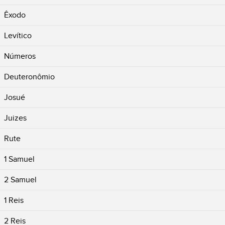
Êxodo
Levítico
Números
Deuteronômio
Josué
Juizes
Rute
1 Samuel
2 Samuel
1 Reis
2 Reis