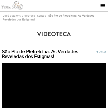
Ir para a página inicial
Você está em:
Videoteca
.
Santos
.
São Pio de Pietrelcina: As Verdades
Reveladas dos Estigmas!
VIDEOTECA
São Pio de Pietrelcina: As Verdades
voltar
Reveladas dos Estigmas!