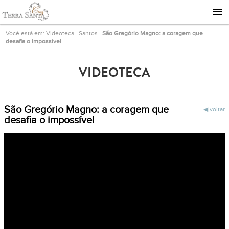
Ir para a página inicial
Você está em:
Videoteca
.
Santos
.
São Gregório Magno: a coragem que
desafia o impossível
VIDEOTECA
São Gregório Magno: a coragem que
voltar
desafia o impossível