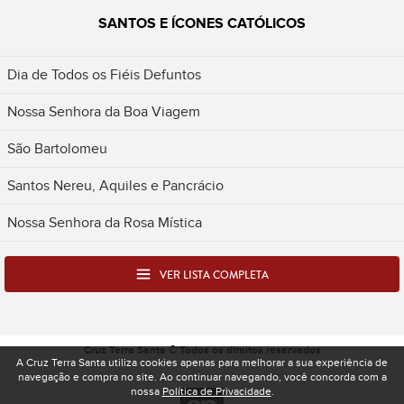
SANTOS E ÍCONES CATÓLICOS
Dia de Todos os Fiéis Defuntos
Nossa Senhora da Boa Viagem
São Bartolomeu
Santos Nereu, Aquiles e Pancrácio
Nossa Senhora da Rosa Mística
VER LISTA COMPLETA
Cruz Terra Santa © Todos os direitos reservados
A Cruz Terra Santa utiliza cookies apenas para melhorar a sua experiência de
navegação e compra no site. Ao continuar navegando, você concorda com a
nossa
Política de Privacidade
.
Desenvolvido pela Spacelab - Produtora e Ag