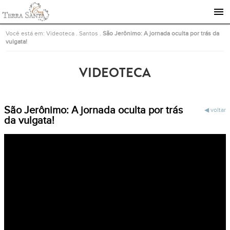
Ir para a página inicial
Você está em:
Videoteca
.
Santos
.
São Jerônimo: A jornada oculta por trás da
vulgata!
VIDEOTECA
São Jerônimo: A jornada oculta por trás
voltar
da vulgata!