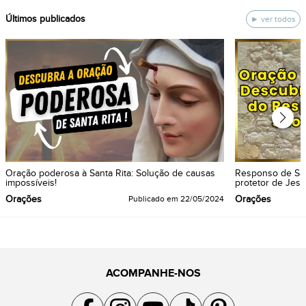
ÚItimos publicados
ver todos
Oração poderosa à Santa Rita: Solução de causas
Responso de São
impossíveis!
protetor de Jesu
Orações
Orações
Publicado em
22/05/2024
ACOMPANHE-NOS
Acompanhe a gente no Facebook
Acompanhe a gente no Instagram
Acompanhe a gente no YouTube
Acompanhe a gente no TikTok
Acompanhe a gente no Pin