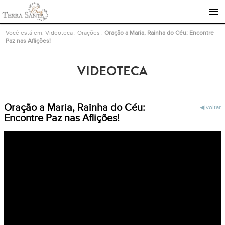
Ir para a página inicial
Você está em:
Videoteca
.
Orações
.
Oração a Maria, Rainha do Céu: Encontre
Paz nas Aflições!
VIDEOTECA
Oração a Maria, Rainha do Céu:
voltar
Encontre Paz nas Aflições!