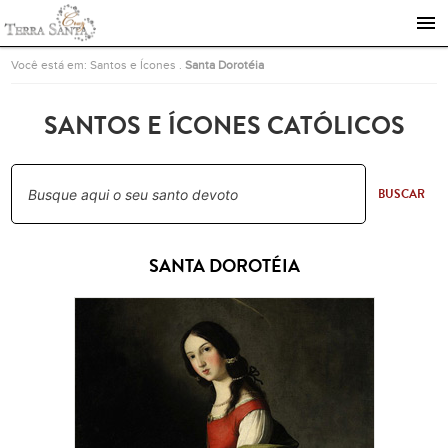
Ir para a página inicial
Você está em:
Santos e Ícones
.
Santa Dorotéia
SANTOS E ÍCONES CATÓLICOS
BUSCAR
SANTA DOROTÉIA