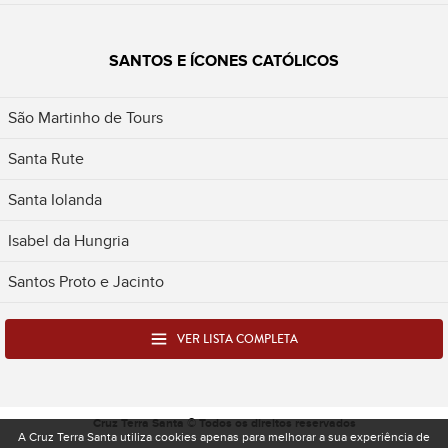
SANTOS E ÍCONES CATÓLICOS
São Martinho de Tours
Santa Rute
Santa Iolanda
Isabel da Hungria
Santos Proto e Jacinto
VER LISTA COMPLETA
Cruz Terra Santa © Todos os direitos reservados
A Cruz Terra Santa utiliza cookies apenas para melhorar a sua experiência de