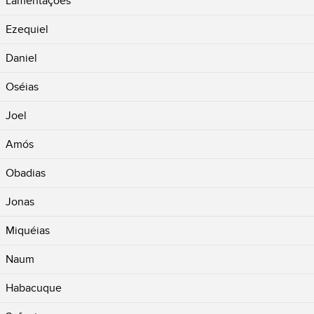
Lamentações
Ezequiel
Daniel
Oséias
Joel
Amós
Obadias
Jonas
Miquéias
Naum
Habacuque