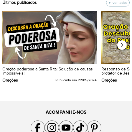
ÚItimos publicados
ver todos
Oração poderosa à Santa Rita: Solução de causas
Responso de São
impossíveis!
protetor de Jesu
Orações
Orações
Publicado em
22/05/2024
ACOMPANHE-NOS
Acompanhe a gente no Facebook
Acompanhe a gente no Instagram
Acompanhe a gente no YouTube
Acompanhe a gente no TikTok
Acompanhe a gente no Pin