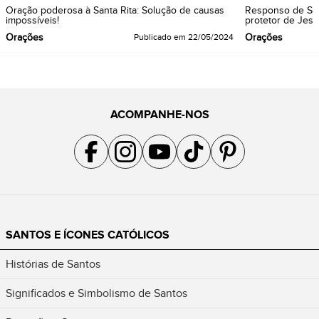
Oração poderosa à Santa Rita: Solução de causas
Responso de São
impossíveis!
protetor de Jesu
Orações
Orações
Publicado em
22/05/2024
ACOMPANHE-NOS
Acompanhe a gente no Facebook
Acompanhe a gente no Instagram
Acompanhe a gente no YouTube
Acompanhe a gente no TikTok
Acompanhe a gente no Pin
SANTOS E ÍCONES CATÓLICOS
Histórias de Santos
Significados e Simbolismo de Santos