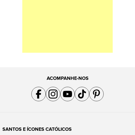
ACOMPANHE-NOS
Acompanhe a gente no Facebook
Acompanhe a gente no Instagram
Acompanhe a gente no YouTube
Acompanhe a gente no TikTok
Acompanhe a gente no Pin
SANTOS E ÍCONES CATÓLICOS