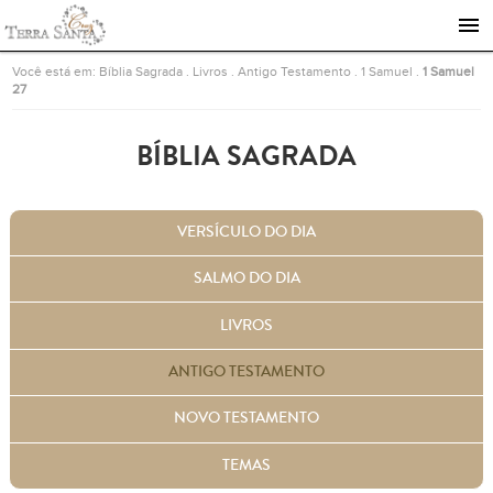
Ir para a página inicial
Você está em:
Bíblia Sagrada
.
Livros
.
Antigo Testamento
.
1 Samuel
.
1 Samuel
27
BÍBLIA SAGRADA
VERSÍCULO DO DIA
SALMO DO DIA
LIVROS
ANTIGO TESTAMENTO
NOVO TESTAMENTO
TEMAS