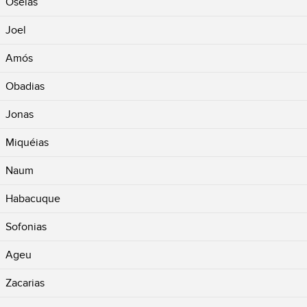
Oséias
Joel
Amós
Obadias
Jonas
Miquéias
Naum
Habacuque
Sofonias
Ageu
Zacarias