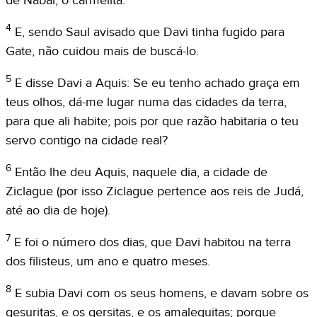
de Nabal, o carmelita.
4
E, sendo Saul avisado que Davi tinha fugido para
Gate, não cuidou mais de buscá-lo.
5
E disse Davi a Aquis: Se eu tenho achado graça em
teus olhos, dá-me lugar numa das cidades da terra,
para que ali habite; pois por que razão habitaria o teu
servo contigo na cidade real?
6
Então lhe deu Aquis, naquele dia, a cidade de
Ziclague (por isso Ziclague pertence aos reis de Judá,
até ao dia de hoje).
7
E foi o número dos dias, que Davi habitou na terra
dos filisteus, um ano e quatro meses.
8
E subia Davi com os seus homens, e davam sobre os
gesuritas, e os gersitas, e os amalequitas; porque