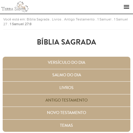
Ir para a página inicial
Você está em:
Bíblia Sagrada
.
Livros
.
Antigo Testamento
.
1 Samuel
.
1 Samuel
27
.
1 Samuel 27:8
BÍBLIA SAGRADA
VERSÍCULO DO DIA
SALMO DO DIA
LIVROS
ANTIGO TESTAMENTO
NOVO TESTAMENTO
TEMAS