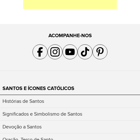
ACOMPANHE-NOS
Acompanhe a gente no Facebook
Acompanhe a gente no Instagram
Acompanhe a gente no YouTube
Acompanhe a gente no TikTok
Acompanhe a gente no Pin
SANTOS E ÍCONES CATÓLICOS
Histórias de Santos
Significados e Simbolismo de Santos
Devoção a Santos
Oração, Terço de Santo