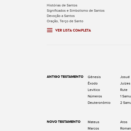
Histórias de Santos
Significados e Simbolismo de Santos
Devoção a Santos
Oração, Terço de Santo
VER LISTA COMPLETA
ANTIGO TESTAMENTO
Gênesis
Josué
Êxodo
Juizes
Levítico
Rute
Números
1 Samu
Deuteronômio
2 Sam
NOVO TESTAMENTO
Mateus
Atos
Marcos
Roman