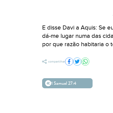
E disse Davi a Aquis: Se 
dá-me lugar numa das cidad
por que razão habitaria o 
compartilhar
Compartilhar no Facebo
Compartilhar no Twit
Compartilhar n
1 Samuel 27:4