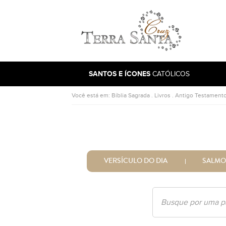
Ir para a página inicial
SANTOS E ÍCONES
CATÓLICOS
Você está em:
Bíblia Sagrada
.
Livros
.
Antigo Testament
VERSÍCULO DO DIA
SALMO