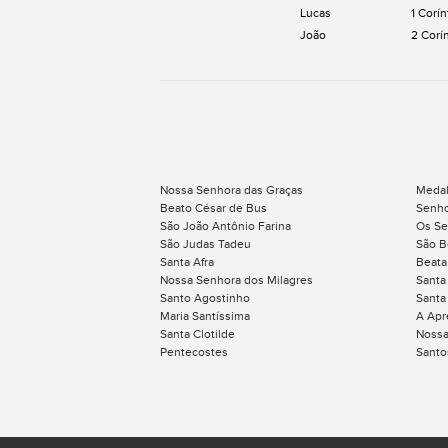
Lucas
1 Corín
João
2 Corí
Nossa Senhora das Graças
Medal
Beato César de Bus
Senho
São João Antônio Farina
Os Se
São Judas Tadeu
São B
Santa Afra
Beata
Nossa Senhora dos Milagres
Santa
Santo Agostinho
Santa 
Maria Santíssima
A Apr
Santa Clotilde
Nossa
Pentecostes
Santo