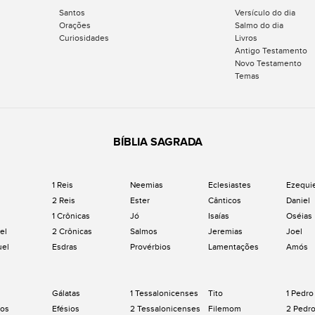
Santos
Versículo do dia
Orações
Salmo do dia
Curiosidades
Livros
Antigo Testamento
Novo Testamento
Temas
BÍBLIA SAGRADA
1 Reis
Neemias
Eclesiastes
Ezequi
2 Reis
Ester
Cânticos
Daniel
1 Crônicas
Jó
Isaías
Oséias
el
2 Crônicas
Salmos
Jeremias
Joel
uel
Esdras
Provérbios
Lamentações
Amós
Gálatas
1 Tessalonicenses
Tito
1 Pedro
os
Efésios
2 Tessalonicenses
Filemom
2 Pedr