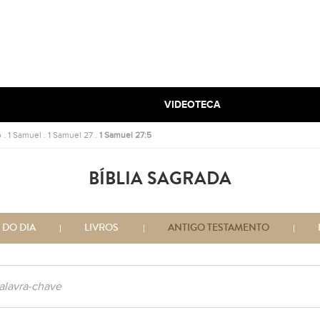
VIDEOTECA
o
.
1 Samuel
.
1 Samuel 27
.
1 Samuel 27:5
BÍBLIA SAGRADA
 DO DIA
LIVROS
ANTIGO TESTAMENTO