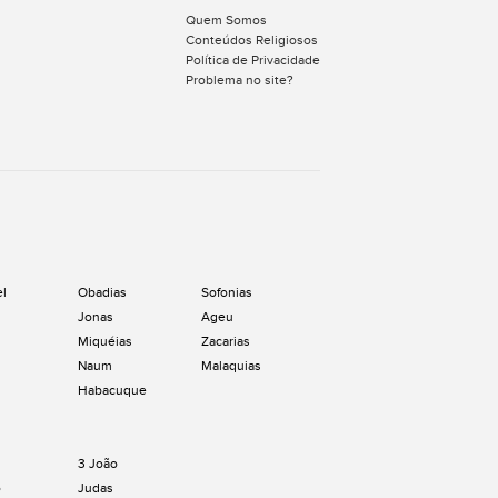
Quem Somos
Conteúdos Religiosos
Política de Privacidade
Problema no site?
el
Obadias
Sofonias
Jonas
Ageu
Miquéias
Zacarias
Naum
Malaquias
Habacuque
3 João
o
Judas