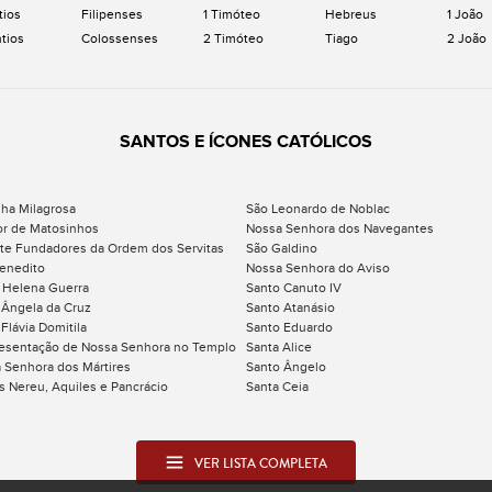
tios
Filipenses
1 Timóteo
Hebreus
1 João
ntios
Colossenses
2 Timóteo
Tiago
2 João
SANTOS E ÍCONES CATÓLICOS
ha Milagrosa
São Leonardo de Noblac
r de Matosinhos
Nossa Senhora dos Navegantes
te Fundadores da Ordem dos Servitas
São Galdino
enedito
Nossa Senhora do Aviso
 Helena Guerra
Santo Canuto IV
 Ângela da Cruz
Santo Atanásio
Flávia Domitila
Santo Eduardo
esentação de Nossa Senhora no Templo
Santa Alice
 Senhora dos Mártires
Santo Ângelo
s Nereu, Aquiles e Pancrácio
Santa Ceia
VER LISTA COMPLETA