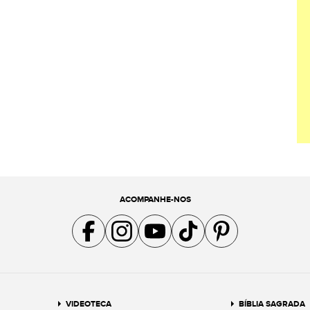
ACOMPANHE-NOS
Acompanhe a gente no Facebook
Acompanhe a gente no Instagram
Acompanhe a gente no YouTube
Acompanhe a gente no TikTok
Acompanhe a gente no Pin
VIDEOTECA
BÍBLIA SAGRADA