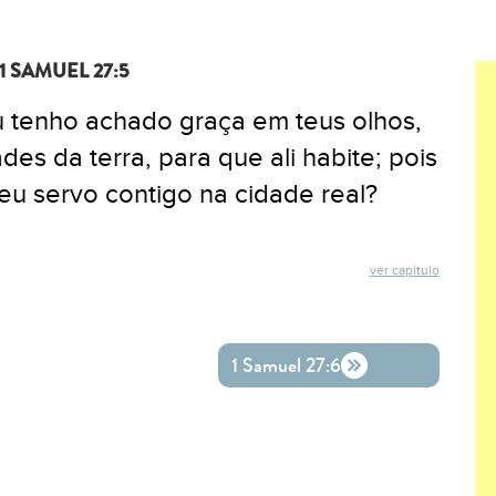
1 SAMUEL 27:5
eu tenho achado graça em teus olhos,
es da terra, para que ali habite; pois
teu servo contigo na cidade real?
ver capítulo
ok
ter
o WhatsApp
1 Samuel 27:6