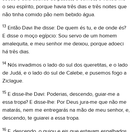
o seu espírito, porque havia três dias e três noites que
não tinha comido pão nem bebido água.
13
Então Davi lhe disse: De quem és tu, e de onde és?
E disse o moço egípcio: Sou servo de um homem
amalequita, e meu senhor me deixou, porque adoeci
há três dias.
14
Nós invadimos o lado do sul dos queretitas, e o lado
de Judá, e o lado do sul de Calebe, e pusemos fogo a
Ziclague.
15
E disse-lhe Davi: Poderias, descendo, guiar-me a
essa tropa? E disse-lhe: Por Deus jura-me que não me
matarás, nem me entregarás na mão de meu senhor, e,
descendo, te guiarei a essa tropa.
16
E, descendo, o guiou e eis que estavam espalhados