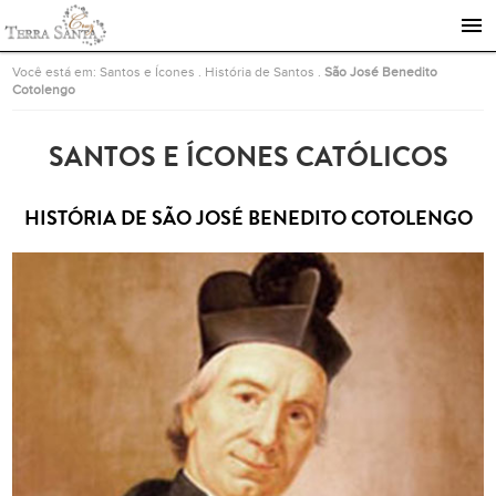
Ir para a página inicial
Você está em:
Santos e Ícones
.
História de Santos
.
São José Benedito
Cotolengo
SANTOS E ÍCONES CATÓLICOS
HISTÓRIA DE SÃO JOSÉ BENEDITO COTOLENGO