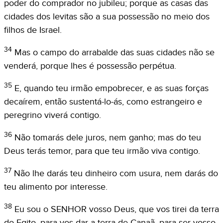
poder do comprador no jubileu; porque as casas das
cidades dos levitas são a sua possessão no meio dos
filhos de Israel.
34
Mas o campo do arrabalde das suas cidades não se
venderá, porque lhes é possessão perpétua.
35
E, quando teu irmão empobrecer, e as suas forças
decaírem, então sustentá-lo-ás, como estrangeiro e
peregrino viverá contigo.
36
Não tomarás dele juros, nem ganho; mas do teu
Deus terás temor, para que teu irmão viva contigo.
37
Não lhe darás teu dinheiro com usura, nem darás do
teu alimento por interesse.
38
Eu sou o SENHOR vosso Deus, que vos tirei da terra
do Egito, para vos dar a terra de Canaã, para ser vosso