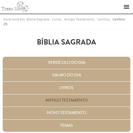
Ir para a página inicial
Você está em:
Bíblia Sagrada
.
Livros
.
Antigo Testamento
.
Levítico
.
Levítico
25
BÍBLIA SAGRADA
VERSÍCULO DO DIA
SALMO DO DIA
LIVROS
ANTIGO TESTAMENTO
NOVO TESTAMENTO
TEMAS