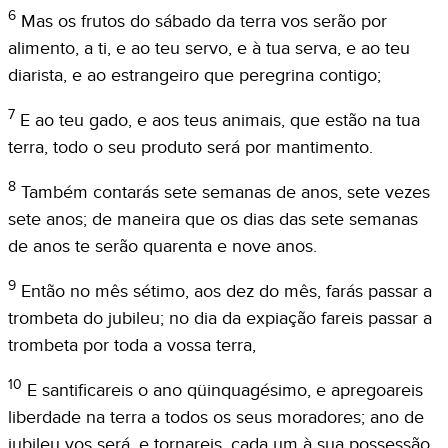
6
Mas os frutos do sábado da terra vos serão por
alimento, a ti, e ao teu servo, e à tua serva, e ao teu
diarista, e ao estrangeiro que peregrina contigo;
7
E ao teu gado, e aos teus animais, que estão na tua
terra, todo o seu produto será por mantimento.
8
Também contarás sete semanas de anos, sete vezes
sete anos; de maneira que os dias das sete semanas
de anos te serão quarenta e nove anos.
9
Então no mês sétimo, aos dez do mês, farás passar a
trombeta do jubileu; no dia da expiação fareis passar a
trombeta por toda a vossa terra,
10
E santificareis o ano qüinquagésimo, e apregoareis
liberdade na terra a todos os seus moradores; ano de
jubileu vos será, e tornareis, cada um à sua possessão,