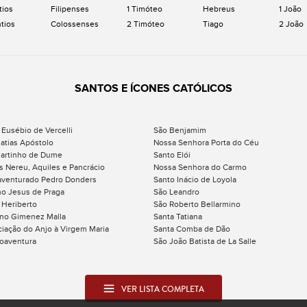
tios
Filipenses
1 Timóteo
Hebreus
1 João
ntios
Colossenses
2 Timóteo
Tiago
2 João
SANTOS E ÍCONES CATÓLICOS
 Eusébio de Vercelli
São Benjamim
atias Apóstolo
Nossa Senhora Porta do Céu
artinho de Dume
Santo Elói
s Nereu, Aquiles e Pancrácio
Nossa Senhora do Carmo
venturado Pedro Donders
Santo Inácio de Loyola
o Jesus de Praga
São Leandro
 Heriberto
São Roberto Bellarmino
ino Gimenez Malla
Santa Tatiana
iação do Anjo à Virgem Maria
Santa Comba de Dão
oaventura
São João Batista de La Salle
VER LISTA COMPLETA