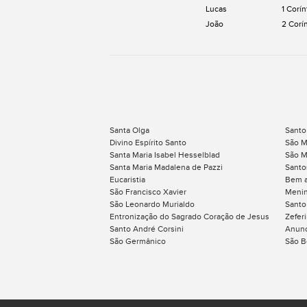
Lucas
1 Corín
João
2 Corí
Santa Olga
Santo
Divino Espírito Santo
São M
Santa Maria Isabel Hesselblad
São M
Santa Maria Madalena de Pazzi
Santo
Eucaristia
Bem a
São Francisco Xavier
Menin
São Leonardo Murialdo
Santo
Entronização do Sagrado Coração de Jesus
Zefer
Santo André Corsini
Anunc
São Germânico
São B