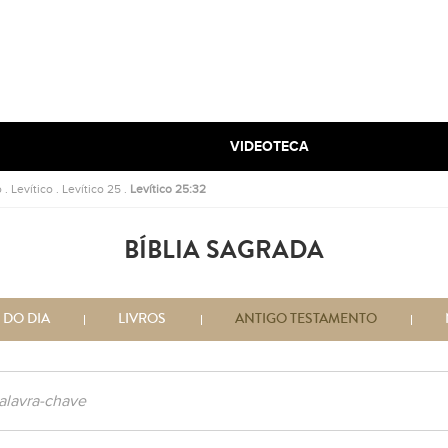
VIDEOTECA
o
.
Levítico
.
Levítico 25
.
Levítico 25:32
BÍBLIA SAGRADA
 DO DIA
LIVROS
ANTIGO TESTAMENTO