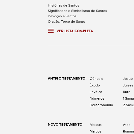
Histórias de Santos
Significados e Simbolismo de Santos
Devoção a Santos
Oração, Terço de Santo
VER LISTA COMPLETA
ANTIGO TESTAMENTO
Gênesis
Josué
Êxodo
Juizes
Levítico
Rute
Números
1 Samu
Deuteronômio
2 Sam
NOVO TESTAMENTO
Mateus
Atos
Marcos
Roman