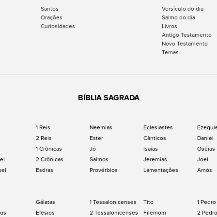
Santos
Versículo do dia
Orações
Salmo do dia
Curiosidades
Livros
Antigo Testamento
Novo Testamento
Temas
BÍBLIA SAGRADA
1 Reis
Neemias
Eclesiastes
Ezequi
2 Reis
Ester
Cânticos
Daniel
1 Crônicas
Jó
Isaías
Oséias
el
2 Crônicas
Salmos
Jeremias
Joel
uel
Esdras
Provérbios
Lamentações
Amós
Gálatas
1 Tessalonicenses
Tito
1 Pedro
os
Efésios
2 Tessalonicenses
Filemom
2 Pedr