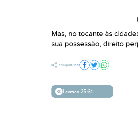
Mas, no tocante às cidades
sua possessão, direito per
compartilhar
Compartilhar no Facebo
Compartilhar no Twit
Compartilhar n
Levítico 25:31