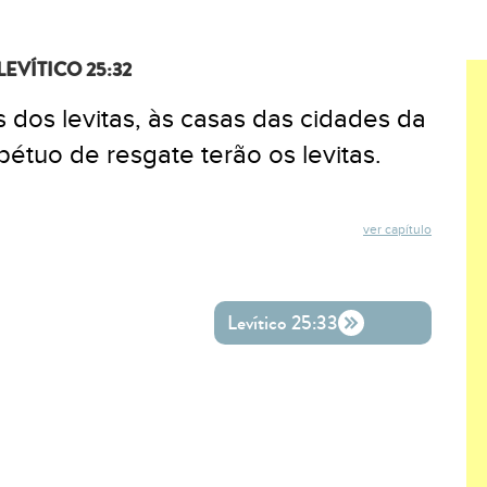
LEVÍTICO 25:32
 dos levitas, às casas das cidades da
pétuo de resgate terão os levitas.
ver capítulo
ok
ter
o WhatsApp
Levítico 25:33