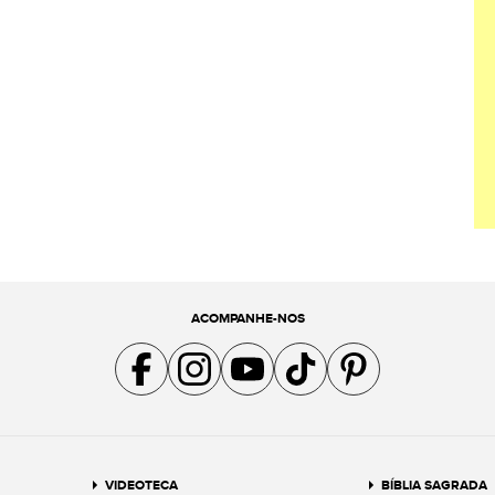
ACOMPANHE-NOS
Acompanhe a gente no Facebook
Acompanhe a gente no Instagram
Acompanhe a gente no YouTube
Acompanhe a gente no TikTok
Acompanhe a gente no Pin
VIDEOTECA
BÍBLIA SAGRADA