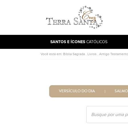
Ir para a página inicial
SANTOS E ÍCONES
CATÓLICOS
Você está em:
Bíblia Sagrada
.
Livros
.
Antigo Testament
VERSÍCULO DO DIA
SALMO