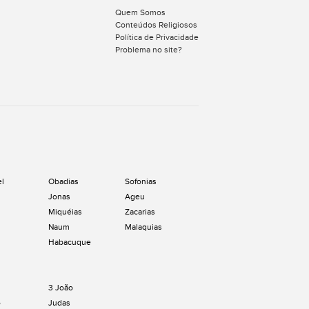
Quem Somos
Conteúdos Religiosos
Política de Privacidade
Problema no site?
el
Obadias
Sofonias
Jonas
Ageu
Miquéias
Zacarias
Naum
Malaquias
Habacuque
3 João
o
Judas