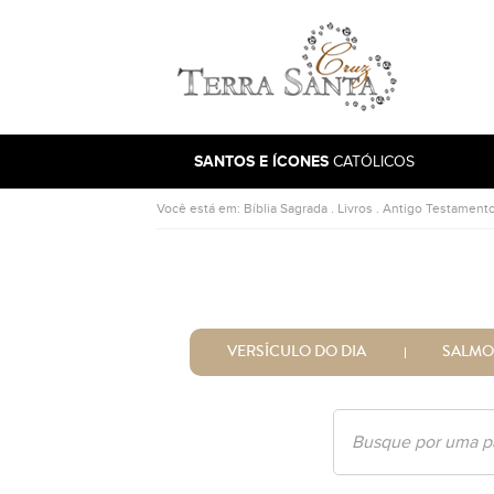
Ir para a página inicial
SANTOS E ÍCONES
CATÓLICOS
Você está em:
Bíblia Sagrada
.
Livros
.
Antigo Testament
VERSÍCULO DO DIA
SALMO