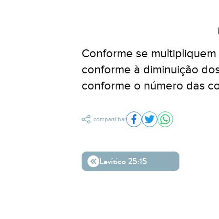
Conforme se multipliquem 
conforme à diminuição dos
conforme o número das col
compartilhar
Compartilhar no Facebo
Compartilhar no Twit
Compartilhar n
Levítico 25:15