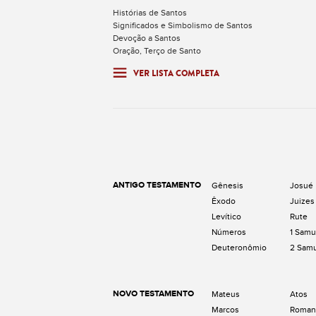
Histórias de Santos
Significados e Simbolismo de Santos
Devoção a Santos
Oração, Terço de Santo
VER LISTA COMPLETA
ANTIGO TESTAMENTO
Gênesis
Josué
Êxodo
Juizes
Levítico
Rute
Números
1 Samu
Deuteronômio
2 Sam
NOVO TESTAMENTO
Mateus
Atos
Marcos
Roman