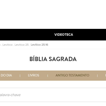
VIDEOTECA
o
.
Levítico
.
Levítico 25
.
Levítico 25:16
BÍBLIA SAGRADA
 DO DIA
LIVROS
ANTIGO TESTAMENTO