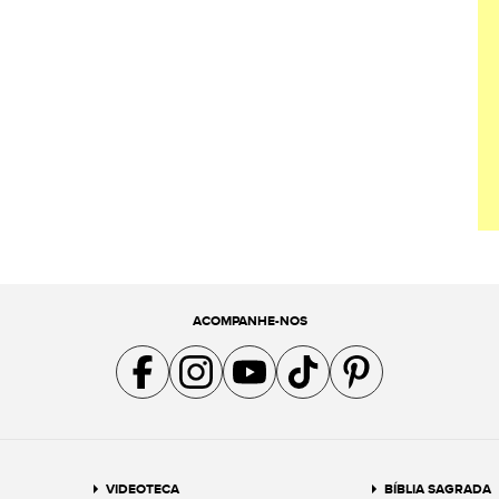
ACOMPANHE-NOS
Acompanhe a gente no Facebook
Acompanhe a gente no Instagram
Acompanhe a gente no YouTube
Acompanhe a gente no TikTok
Acompanhe a gente no Pin
VIDEOTECA
BÍBLIA SAGRADA