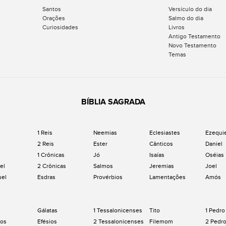
Santos
Versículo do dia
Orações
Salmo do dia
Curiosidades
Livros
Antigo Testamento
Novo Testamento
Temas
BÍBLIA SAGRADA
1 Reis
Neemias
Eclesiastes
Ezequi
2 Reis
Ester
Cânticos
Daniel
1 Crônicas
Jó
Isaías
Oséias
el
2 Crônicas
Salmos
Jeremias
Joel
uel
Esdras
Provérbios
Lamentações
Amós
Gálatas
1 Tessalonicenses
Tito
1 Pedro
os
Efésios
2 Tessalonicenses
Filemom
2 Pedr