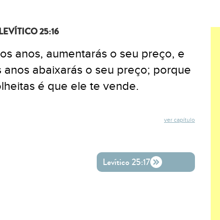
LEVÍTICO 25:16
os anos, aumentarás o seu preço, e
 anos abaixarás o seu preço; porque
heitas é que ele te vende.
ver capítulo
ok
ter
o WhatsApp
Levítico 25:17