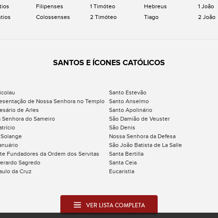
tios
Filipenses
1 Timóteo
Hebreus
1 João
ntios
Colossenses
2 Timóteo
Tiago
2 João
SANTOS E ÍCONES CATÓLICOS
icolau
Santo Estevão
esentação de Nossa Senhora no Templo
Santo Anselmo
esário de Arles
Santo Apolinário
 Senhora do Sameiro
São Damião de Veuster
trício
São Denis
 Solange
Nossa Senhora da Defesa
anuário
São João Batista de La Salle
te Fundadores da Ordem dos Servitas
Santa Bertilla
erardo Sagredo
Santa Ceia
aulo da Cruz
Eucaristia
VER LISTA COMPLETA