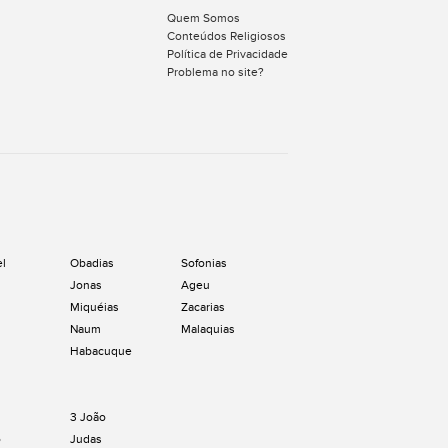
Quem Somos
Conteúdos Religiosos
Política de Privacidade
Problema no site?
el
Obadias
Sofonias
Jonas
Ageu
Miquéias
Zacarias
Naum
Malaquias
Habacuque
3 João
o
Judas