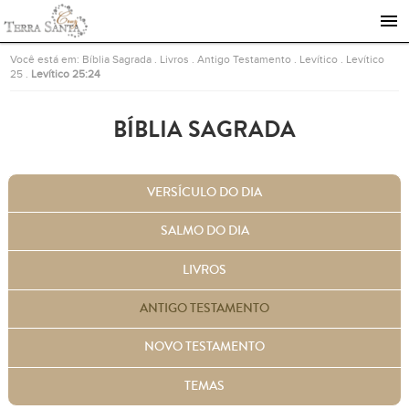
Ir para a página inicial
Você está em:
Bíblia Sagrada
.
Livros
.
Antigo Testamento
.
Levítico
.
Levítico
25
.
Levítico 25:24
BÍBLIA SAGRADA
VERSÍCULO DO DIA
SALMO DO DIA
LIVROS
ANTIGO TESTAMENTO
NOVO TESTAMENTO
TEMAS