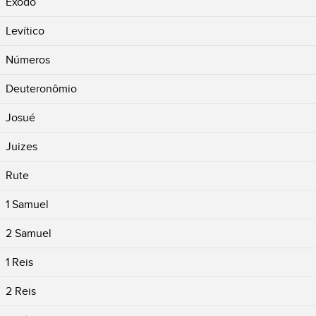
Êxodo
Levítico
Números
Deuteronômio
Josué
Juizes
Rute
1 Samuel
2 Samuel
1 Reis
2 Reis