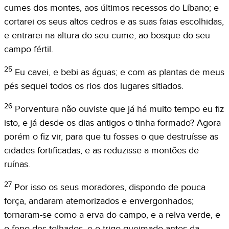
cumes dos montes, aos últimos recessos do Líbano; e
cortarei os seus altos cedros e as suas faias escolhidas,
e entrarei na altura do seu cume, ao bosque do seu
campo fértil.
25
Eu cavei, e bebi as águas; e com as plantas de meus
pés sequei todos os rios dos lugares sitiados.
26
Porventura não ouviste que já há muito tempo eu fiz
isto, e já desde os dias antigos o tinha formado? Agora
porém o fiz vir, para que tu fosses o que destruísse as
cidades fortificadas, e as reduzisse a montões de
ruínas.
27
Por isso os seus moradores, dispondo de pouca
força, andaram atemorizados e envergonhados;
tornaram-se como a erva do campo, e a relva verde, e
o feno dos telhados, e o trigo queimado antes da