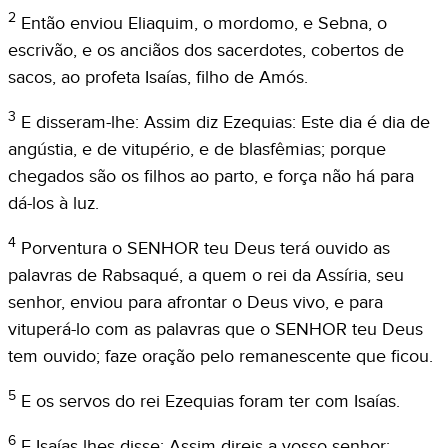
2
Então enviou Eliaquim, o mordomo, e Sebna, o
escrivão, e os anciãos dos sacerdotes, cobertos de
sacos, ao profeta Isaías, filho de Amós.
3
E disseram-lhe: Assim diz Ezequias: Este dia é dia de
angústia, e de vitupério, e de blasfêmias; porque
chegados são os filhos ao parto, e força não há para
dá-los à luz.
4
Porventura o SENHOR teu Deus terá ouvido as
palavras de Rabsaqué, a quem o rei da Assíria, seu
senhor, enviou para afrontar o Deus vivo, e para
vituperá-lo com as palavras que o SENHOR teu Deus
tem ouvido; faze oração pelo remanescente que ficou.
5
E os servos do rei Ezequias foram ter com Isaías.
6
E Isaías lhes disse: Assim direis a vosso senhor: