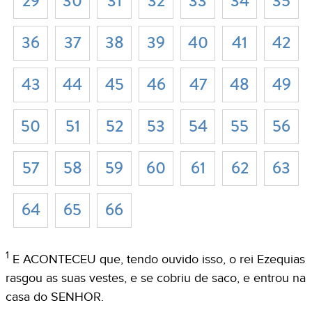
29
30
31
32
33
34
35
36
37
38
39
40
41
42
43
44
45
46
47
48
49
50
51
52
53
54
55
56
57
58
59
60
61
62
63
64
65
66
1
E ACONTECEU que, tendo ouvido isso, o rei Ezequias
rasgou as suas vestes, e se cobriu de saco, e entrou na
casa do SENHOR.