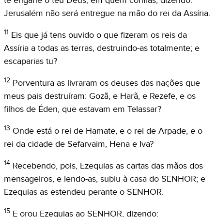
te engane o teu Deus, em quem confias, dizendo:
Jerusalém não será entregue na mão do rei da Assíria.
11
Eis que já tens ouvido o que fizeram os reis da
Assíria a todas as terras, destruindo-as totalmente; e
escaparias tu?
12
Porventura as livraram os deuses das nações que
meus pais destruíram: Gozã, e Harã, e Rezefe, e os
filhos de Éden, que estavam em Telassar?
13
Onde está o rei de Hamate, e o rei de Arpade, e o
rei da cidade de Sefarvaim, Hena e Iva?
14
Recebendo, pois, Ezequias as cartas das mãos dos
mensageiros, e lendo-as, subiu à casa do SENHOR; e
Ezequias as estendeu perante o SENHOR.
15
E orou Ezequias ao SENHOR, dizendo: