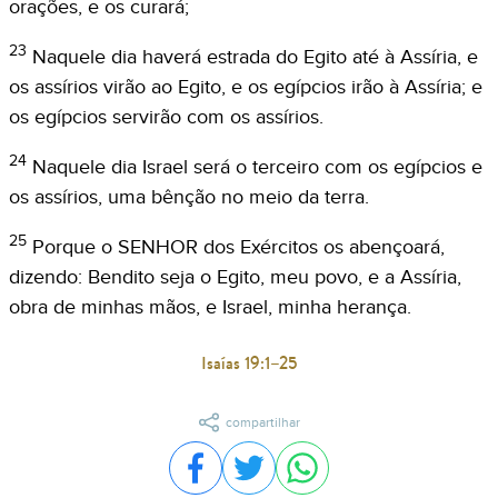
orações, e os curará;
23
Naquele dia haverá estrada do Egito até à Assíria, e
os assírios virão ao Egito, e os egípcios irão à Assíria; e
os egípcios servirão com os assírios.
24
Naquele dia Israel será o terceiro com os egípcios e
os assírios, uma bênção no meio da terra.
25
Porque o SENHOR dos Exércitos os abençoará,
dizendo: Bendito seja o Egito, meu povo, e a Assíria,
obra de minhas mãos, e Israel, minha herança.
Isaías 19:1–25
compartilhar
Compartilhar no Facebook
Compartilhar no Twitter
Compartilhar no WhatsA