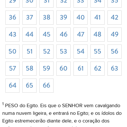
29
30
31
32
33
34
35
36
37
38
39
40
41
42
43
44
45
46
47
48
49
50
51
52
53
54
55
56
57
58
59
60
61
62
63
64
65
66
1
PESO do Egito. Eis que o SENHOR vem cavalgando
numa nuvem ligeira, e entrará no Egito; e os ídolos do
Egito estremecerão diante dele, e o coração dos