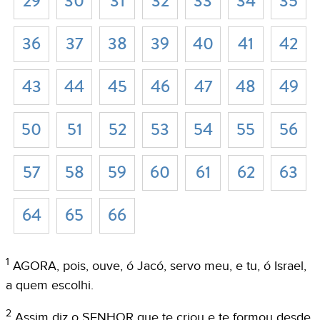
29
30
31
32
33
34
35
36
37
38
39
40
41
42
43
44
45
46
47
48
49
50
51
52
53
54
55
56
57
58
59
60
61
62
63
64
65
66
1
AGORA, pois, ouve, ó Jacó, servo meu, e tu, ó Israel,
a quem escolhi.
2
Assim diz o SENHOR que te criou e te formou desde