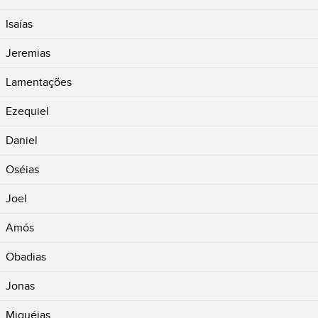
Isaías
Jeremias
Lamentações
Ezequiel
Daniel
Oséias
Joel
Amós
Obadias
Jonas
Miquéias