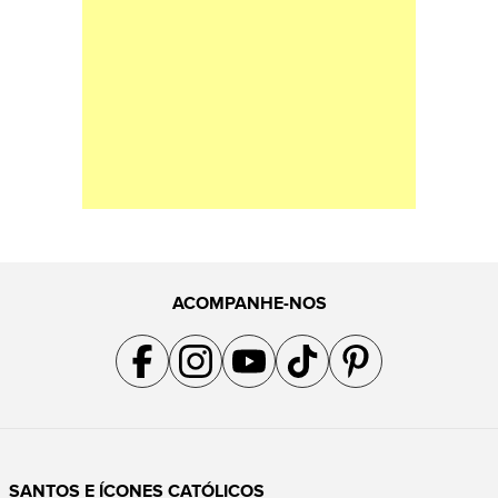
ACOMPANHE-NOS
Acompanhe a gente no Facebook
Acompanhe a gente no Instagram
Acompanhe a gente no YouTube
Acompanhe a gente no TikTok
Acompanhe a gente no Pin
SANTOS E ÍCONES CATÓLICOS