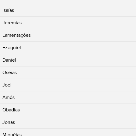
Isaías
Jeremias
Lamentações
Ezequiel
Daniel
Oséias
Joel
Amós
Obadias
Jonas
Miquéias