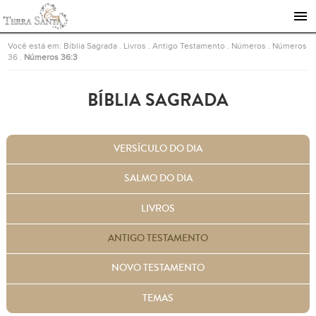
Ir para a página inicial
Você está em:
Bíblia Sagrada
.
Livros
.
Antigo Testamento
.
Números
.
Números
36
.
Números 36:3
BÍBLIA SAGRADA
VERSÍCULO DO DIA
SALMO DO DIA
LIVROS
ANTIGO TESTAMENTO
NOVO TESTAMENTO
TEMAS