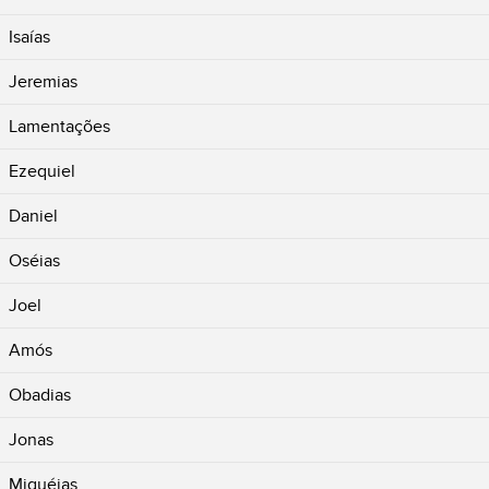
Isaías
Jeremias
Lamentações
Ezequiel
Daniel
Oséias
Joel
Amós
Obadias
Jonas
Miquéias