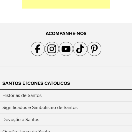
ACOMPANHE-NOS
Acompanhe a gente no Facebook
Acompanhe a gente no Instagram
Acompanhe a gente no YouTube
Acompanhe a gente no TikTok
Acompanhe a gente no Pin
SANTOS E ÍCONES CATÓLICOS
Histórias de Santos
Significados e Simbolismo de Santos
Devoção a Santos
Oração, Terço de Santo