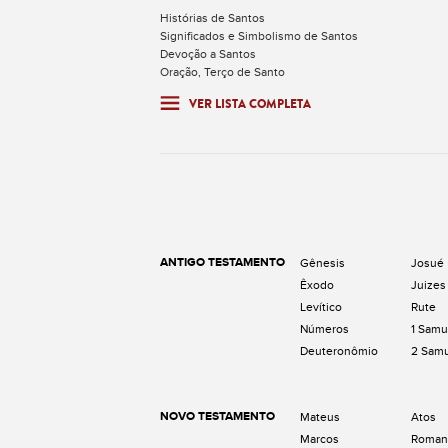
Histórias de Santos
Significados e Simbolismo de Santos
Devoção a Santos
Oração, Terço de Santo
VER LISTA COMPLETA
ANTIGO TESTAMENTO
Gênesis
Josué
Êxodo
Juizes
Levítico
Rute
Números
1 Samu
Deuteronômio
2 Sam
NOVO TESTAMENTO
Mateus
Atos
Marcos
Roman