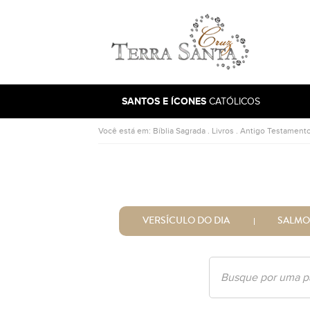
Ir para a página inicial
SANTOS E ÍCONES
CATÓLICOS
Você está em:
Bíblia Sagrada
.
Livros
.
Antigo Testament
VERSÍCULO DO DIA
SALMO