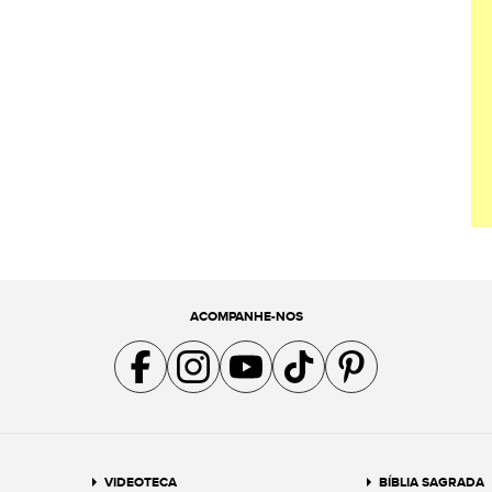
ACOMPANHE-NOS
Acompanhe a gente no Facebook
Acompanhe a gente no Instagram
Acompanhe a gente no YouTube
Acompanhe a gente no TikTok
Acompanhe a gente no Pin
VIDEOTECA
BÍBLIA SAGRADA