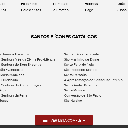
tios
Filipenses
1 Timóteo
Hebreus
1 João
ntios
Colossenses
2 Timóteo
Tiago
2 João
SANTOS E ÍCONES CATÓLICOS
s Jonas e Barachiso
Santo Inácio de Loyola
 Senhora Mãe da Divina Providência
São Martinho de Dume
 Senhora do Bom Encontro
Santo Félix de Nola
oão Evangelista
São Leopoldo Mandic
 Maria Madalena
Santa Dorotéia
 Crucificado
A Apresentação do Senhor no Templo
 Senhora da Apresentação
Santo André Bessette
érgio
Santa Monica
 Senhora da Pena
Conversão de São Paulo
Bosco
São Narciso
VER LISTA COMPLETA