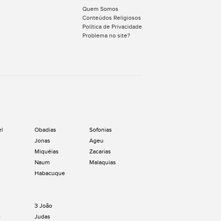
Quem Somos
Conteúdos Religiosos
Política de Privacidade
Problema no site?
el
Obadias
Sofonias
Jonas
Ageu
Miquéias
Zacarias
Naum
Malaquias
Habacuque
3 João
o
Judas