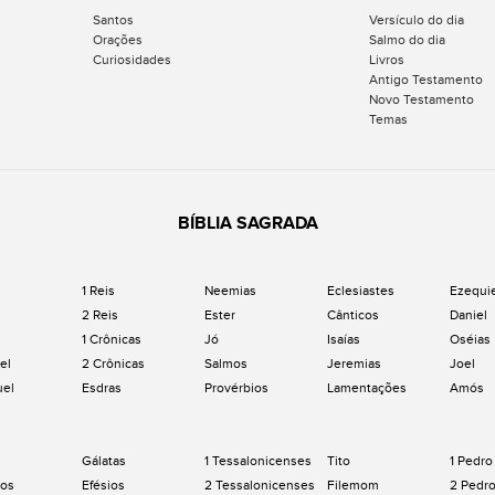
Santos
Versículo do dia
Orações
Salmo do dia
Curiosidades
Livros
Antigo Testamento
Novo Testamento
Temas
BÍBLIA SAGRADA
1 Reis
Neemias
Eclesiastes
Ezequi
2 Reis
Ester
Cânticos
Daniel
1 Crônicas
Jó
Isaías
Oséias
el
2 Crônicas
Salmos
Jeremias
Joel
uel
Esdras
Provérbios
Lamentações
Amós
Gálatas
1 Tessalonicenses
Tito
1 Pedro
os
Efésios
2 Tessalonicenses
Filemom
2 Pedr