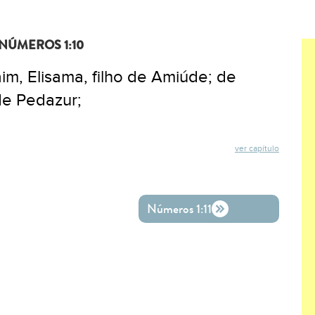
NÚMEROS 1:10
aim, Elisama, filho de Amiúde; de
de Pedazur;
ver capítulo
ok
ter
o WhatsApp
Números 1:11