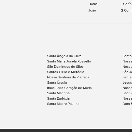
Lucas
1 Corín
João
2 Corí
Santa Ângela da Cruz
Santo
Santa Maria Josefa Rossello
Nossa
São Domingos de Silos
Nossa
Santos Cirilo e Metódio
São J
Nossa Senhora da Piedade
Santa
Santa Úrsula
Jesus
Imaculado Coração de Maria
Nossa
Santa Marinha
São S
Santa Eudóxia
Nossa
Santa Madre Paulina
Dom 