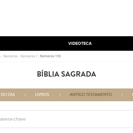
VIDEOTECA
o
.
Números
.
Números 1
.
Números 1:10
BÍBLIA SAGRADA
 DO DIA
LIVROS
ANTIGO TESTAMENTO