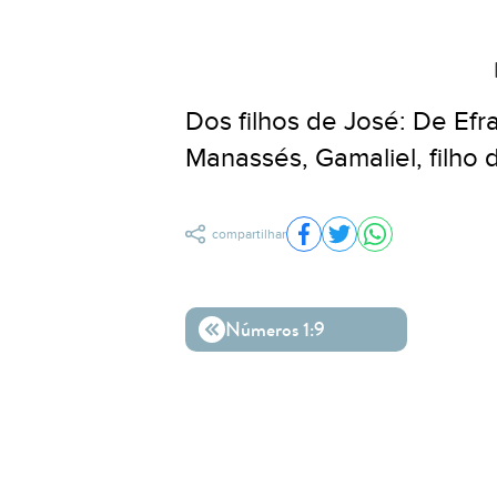
Dos filhos de José: De Efr
Manassés, Gamaliel, filho 
compartilhar
Compartilhar no Facebo
Compartilhar no Twit
Compartilhar n
Números 1:9