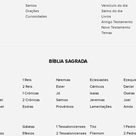
Santos
Versículo do dia
Orações
Salmo do dia
Curiosidades
Livros
Antigo Testamento
Novo Testamento
Temas
BÍBLIA SAGRADA
1 Reis
Neemias
Eclesiastes
Ezequi
2 Reis
Ester
Cânticos
Daniel
1 Crônicas
Jó
Isaías
Oséias
el
2 Crônicas
Salmos
Jeremias
Joel
uel
Esdras
Provérbios
Lamentações
Amós
Gálatas
1 Tessalonicenses
Tito
1 Pedro
os
Efésios
2 Tessalonicenses
Filemom
2 Pedr