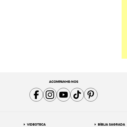
ACOMPANHE-NOS
Acompanhe a gente no Facebook
Acompanhe a gente no Instagram
Acompanhe a gente no YouTube
Acompanhe a gente no TikTok
Acompanhe a gente no Pin
VIDEOTECA
BÍBLIA SAGRADA