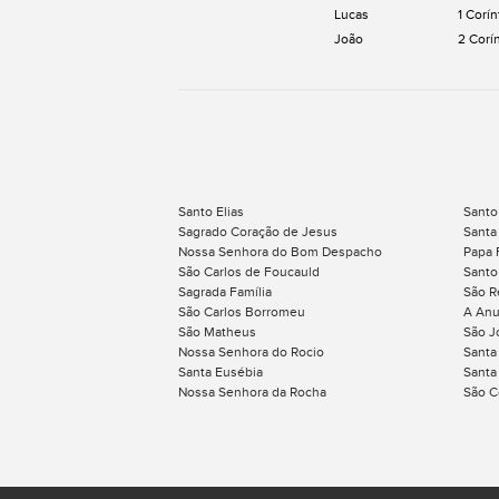
Lucas
1 Corín
João
2 Corí
Santo Elias
Santo
Sagrado Coração de Jesus
Santa
Nossa Senhora do Bom Despacho
Papa 
São Carlos de Foucauld
Santo
Sagrada Família
São R
São Carlos Borromeu
A Anu
São Matheus
São J
Nossa Senhora do Rocio
Santa
Santa Eusébia
Santa
Nossa Senhora da Rocha
São C