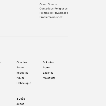
Quem Somos
Conteúdos Religiosos
Política de Privacidade
Problema no site?
el
Obadias
Sofonias
Jonas
Ageu
Miquéias
Zacarias
Naum
Malaquias
Habacuque
3 João
o
Judas