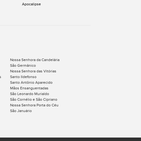
Apocalipse
Nossa Senhora da Candelária
São Germânico
Nossa Senhora das Vitórias
s
Santo Ildefonso
Santo Antônio Aparecido
Mãos Ensanguentadas
São Leonardo Murialdo
São Cornélio e São Cipriano
Nossa Senhora Porta do Céu
São Januário