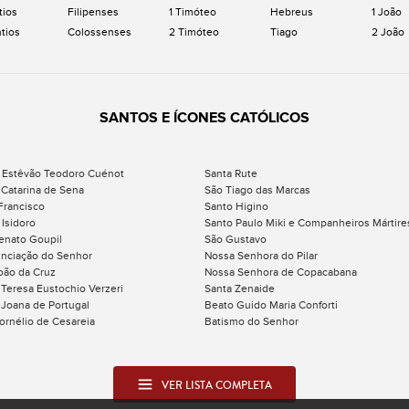
tios
Filipenses
1 Timóteo
Hebreus
1 João
ntios
Colossenses
2 Timóteo
Tiago
2 João
SANTOS E ÍCONES CATÓLICOS
 Estêvão Teodoro Cuénot
Santa Rute
 Catarina de Sena
São Tiago das Marcas
Francisco
Santo Higino
 Isidoro
Santo Paulo Miki e Companheiros Mártire
enato Goupil
São Gustavo
nciação do Senhor
Nossa Senhora do Pilar
oão da Cruz
Nossa Senhora de Copacabana
 Teresa Eustochio Verzeri
Santa Zenaide
 Joana de Portugal
Beato Guido Maria Conforti
ornélio de Cesareia
Batismo do Senhor
VER LISTA COMPLETA