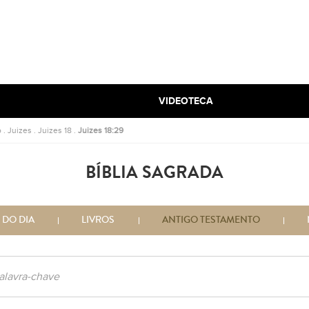
VIDEOTECA
o
.
Juizes
.
Juizes 18
.
Juizes 18:29
BÍBLIA SAGRADA
 DO DIA
LIVROS
ANTIGO TESTAMENTO