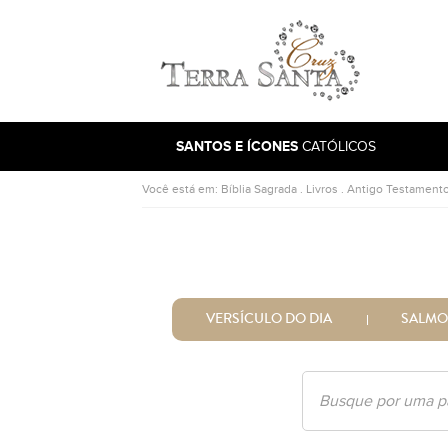
Ir para a página inicial
SANTOS E ÍCONES
CATÓLICOS
Você está em:
Bíblia Sagrada
.
Livros
.
Antigo Testament
VERSÍCULO DO DIA
SALMO