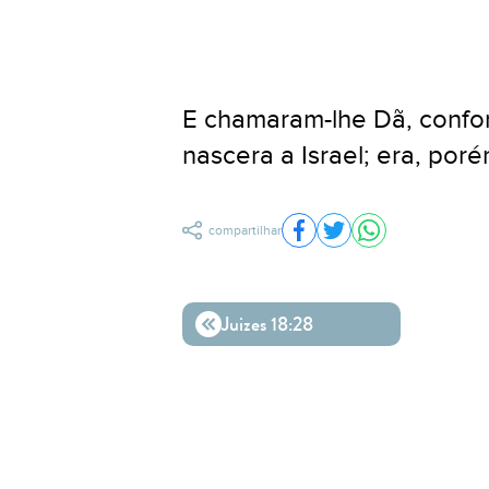
E chamaram-lhe Dã, confo
nascera a Israel; era, por
compartilhar
Compartilhar no Facebo
Compartilhar no Twit
Compartilhar n
Juizes 18:28