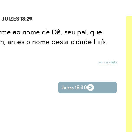
JUIZES 18:29
rme ao nome de Dã, seu pai, que
ém, antes o nome desta cidade Laís.
ver capítulo
ok
ter
o WhatsApp
Juizes 18:30