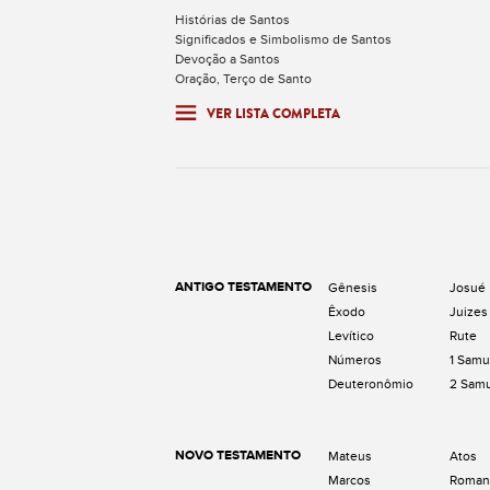
Histórias de Santos
Significados e Simbolismo de Santos
Devoção a Santos
Oração, Terço de Santo
VER LISTA COMPLETA
ANTIGO TESTAMENTO
Gênesis
Josué
Êxodo
Juizes
Levítico
Rute
Números
1 Samu
Deuteronômio
2 Sam
NOVO TESTAMENTO
Mateus
Atos
Marcos
Roman