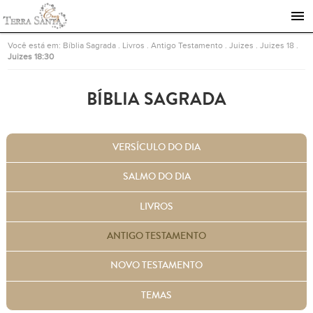
Ir para a página inicial
Você está em:
Bíblia Sagrada
.
Livros
.
Antigo Testamento
.
Juizes
.
Juizes 18
.
Juizes 18:30
BÍBLIA SAGRADA
VERSÍCULO DO DIA
SALMO DO DIA
LIVROS
ANTIGO TESTAMENTO
NOVO TESTAMENTO
TEMAS