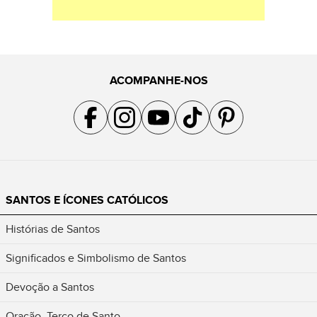
ACOMPANHE-NOS
Acompanhe a gente no Facebook
Acompanhe a gente no Instagram
Acompanhe a gente no YouTube
Acompanhe a gente no TikTok
Acompanhe a gente no Pin
SANTOS E ÍCONES CATÓLICOS
Histórias de Santos
Significados e Simbolismo de Santos
Devoção a Santos
Oração, Terço de Santo