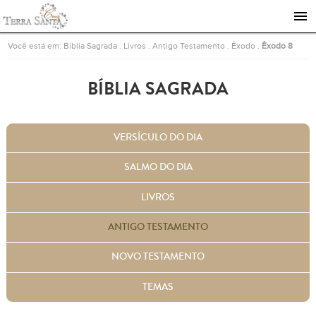
Ir para a página inicial
Você está em:
Bíblia Sagrada
.
Livros
.
Antigo Testamento
.
Êxodo
.
Êxodo 8
BÍBLIA SAGRADA
VERSÍCULO DO DIA
SALMO DO DIA
LIVROS
ANTIGO TESTAMENTO
NOVO TESTAMENTO
TEMAS