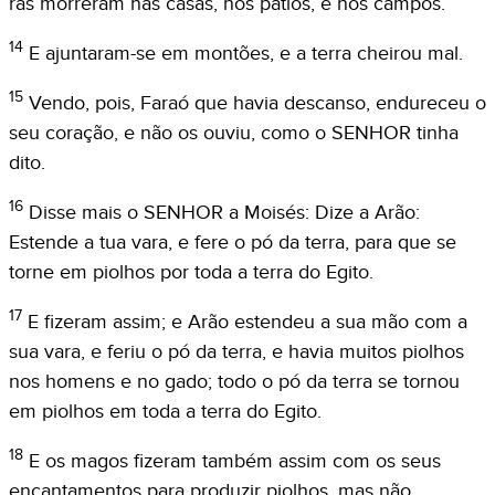
rãs morreram nas casas, nos pátios, e nos campos.
14
E ajuntaram-se em montões, e a terra cheirou mal.
15
Vendo, pois, Faraó que havia descanso, endureceu o
seu coração, e não os ouviu, como o SENHOR tinha
dito.
16
Disse mais o SENHOR a Moisés: Dize a Arão:
Estende a tua vara, e fere o pó da terra, para que se
torne em piolhos por toda a terra do Egito.
17
E fizeram assim; e Arão estendeu a sua mão com a
sua vara, e feriu o pó da terra, e havia muitos piolhos
nos homens e no gado; todo o pó da terra se tornou
em piolhos em toda a terra do Egito.
18
E os magos fizeram também assim com os seus
encantamentos para produzir piolhos, mas não