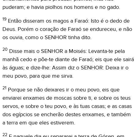
puderam; e havia piolhos nos homens e no gado.
19
Então disseram os magos a Faraó: Isto é o dedo de
Deus. Porém o coração de Faraó se endureceu, e não
os ouvia, como o SENHOR tinha dito.
20
Disse mais o SENHOR a Moisés: Levanta-te pela
manhã cedo e põe-te diante de Faraó; eis que ele sairá
às águas; e dize-lhe: Assim diz o SENHOR: Deixa ir o
meu povo, para que me sirva.
21
Porque se não deixares ir o meu povo, eis que
enviarei enxames de moscas sobre ti, e sobre os teus
servos, e sobre o teu povo, e às tuas casas; e as casas
dos egípcios se encherão destes enxames, e também
a terra em que eles estiverem.
22
E naquele dia eu separarei a terra de Gósen, em