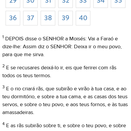
29
30
31
32
33
34
35
36
37
38
39
40
1
DEPOIS disse o SENHOR a Moisés: Vai a Faraó e
dize-lhe: Assim diz o SENHOR: Deixa ir o meu povo,
para que me sirva.
2
E se recusares deixá-lo ir, eis que ferirei com rãs
todos os teus termos.
3
E o rio criará rãs, que subirão e virão à tua casa, e ao
teu dormitório, e sobre a tua cama, e as casas dos teus
servos, e sobre o teu povo, e aos teus fornos, e às tuas
amassadeiras.
4
E as rãs subirão sobre ti, e sobre o teu povo, e sobre