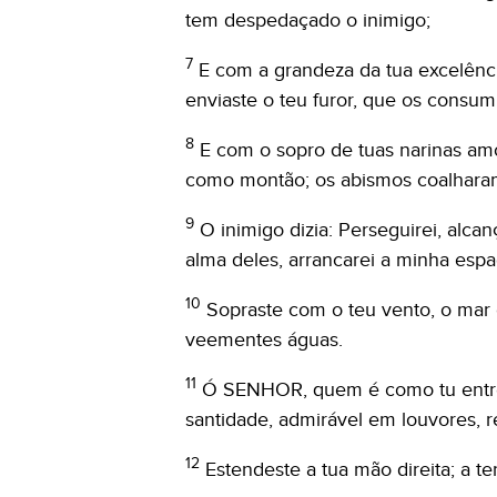
tem despedaçado o inimigo;
7
E com a grandeza da tua excelênci
enviaste o teu furor, que os consum
8
E com o sopro de tuas narinas am
como montão; os abismos coalharam
9
O inimigo dizia: Perseguirei, alcanç
alma deles, arrancarei a minha espa
10
Sopraste com o teu vento, o ma
veementes águas.
11
Ó SENHOR, quem é como tu entre
santidade, admirável em louvores, r
12
Estendeste a tua mão direita; a te