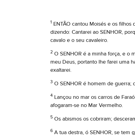
1
ENTÃO cantou Moisés e os filhos d
dizendo: Cantarei ao SENHOR, porqu
cavalo e o seu cavaleiro.
2
O SENHOR é a minha força, e o meu
meu Deus, portanto lhe farei uma ha
exaltarei.
3
O SENHOR é homem de guerra; 
4
Lançou no mar os carros de Faraó 
afogaram-se no Mar Vermelho.
5
Os abismos os cobriram; descera
6
A tua destra, ó SENHOR, se tem g