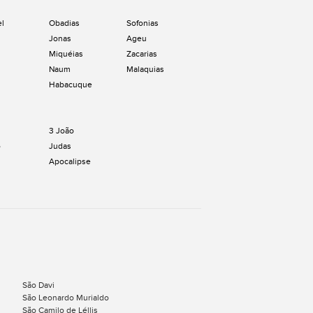
el
Obadias
Sofonias
Jonas
Ageu
Miquéias
Zacarias
Naum
Malaquias
Habacuque
3 João
o
Judas
Apocalipse
São Davi
São Leonardo Murialdo
São Camilo de Léllis