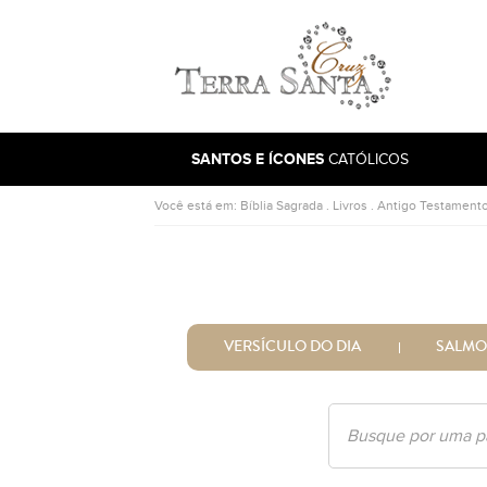
Ir para a página inicial
SANTOS E ÍCONES
CATÓLICOS
Você está em:
Bíblia Sagrada
.
Livros
.
Antigo Testament
VERSÍCULO DO DIA
SALMO