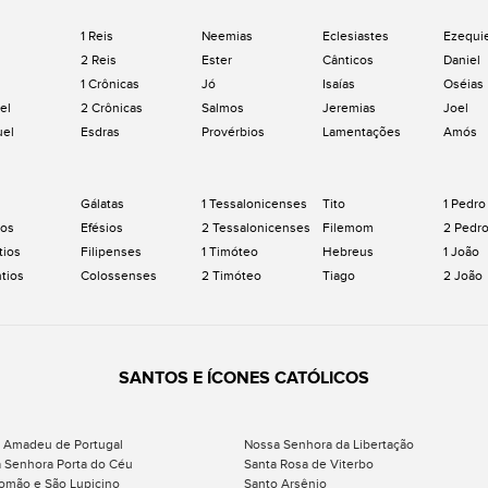
1 Reis
Neemias
Eclesiastes
Ezequi
2 Reis
Ester
Cânticos
Daniel
1 Crônicas
Jó
Isaías
Oséias
el
2 Crônicas
Salmos
Jeremias
Joel
uel
Esdras
Provérbios
Lamentações
Amós
Gálatas
1 Tessalonicenses
Tito
1 Pedro
os
Efésios
2 Tessalonicenses
Filemom
2 Pedr
tios
Filipenses
1 Timóteo
Hebreus
1 João
ntios
Colossenses
2 Timóteo
Tiago
2 João
SANTOS E ÍCONES CATÓLICOS
 Amadeu de Portugal
Nossa Senhora da Libertação
 Senhora Porta do Céu
Santa Rosa de Viterbo
omão e São Lupicino
Santo Arsênio