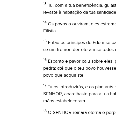
13
Tu, com a tua beneficência, guias
levaste à habitação da tua santidade
14
Os povos o ouviram, eles estrem
Filistia.
15
Então os príncipes de Edom se p
se um tremor; derreteram-se todos 
16
Espanto e pavor caiu sobre eles
pedra; até que o teu povo houvess
povo que adquiriste.
17
Tu os introduzirás, e os plantarás
SENHOR, aparelhaste para a tua habi
mãos estabeleceram.
18
O SENHOR reinará eterna e perp