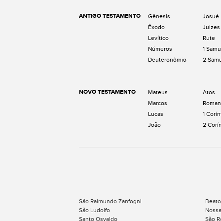
ANTIGO TESTAMENTO
Gênesis
Josué
Êxodo
Juizes
Levítico
Rute
Números
1 Samu
Deuteronômio
2 Sam
NOVO TESTAMENTO
Mateus
Atos
Marcos
Roman
Lucas
1 Corín
João
2 Corí
São Raimundo Zanfogni
Beato
São Ludolfo
Nossa
Santo Osvaldo
São R