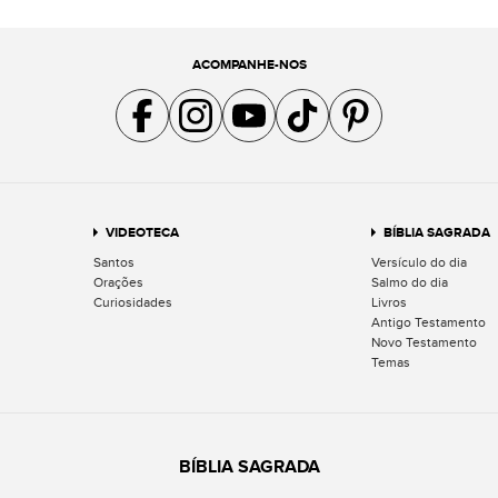
ACOMPANHE-NOS
Acompanhe a gente no Facebook
Acompanhe a gente no Instagram
Acompanhe a gente no YouTube
Acompanhe a gente no TikTok
Acompanhe a gente no Pin
VIDEOTECA
BÍBLIA SAGRADA
Santos
Versículo do dia
Orações
Salmo do dia
Curiosidades
Livros
Antigo Testamento
Novo Testamento
Temas
BÍBLIA SAGRADA