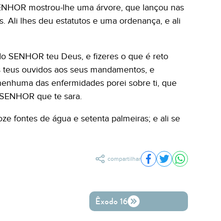
ENHOR mostrou-lhe uma árvore, que lançou nas
. Ali lhes deu estatutos e uma ordenança, e ali
 do SENHOR teu Deus, e fizeres o que é reto
os teus ouvidos aos seus mandamentos, e
 nenhuma das enfermidades porei sobre ti, que
o SENHOR que te sara.
oze fontes de água e setenta palmeiras; e ali se
compartilhar
Compartilhar no Fac
Compartilhar no 
Compartilh
Êxodo 16