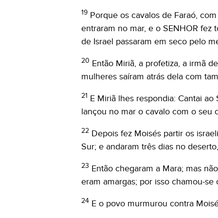
19
Porque os cavalos de Faraó, com 
entraram no mar, e o SENHOR fez to
de Israel passaram em seco pelo me
20
Então Miriã, a profetiza, a irmã 
mulheres saíram atrás dela com tam
21
E Miriã lhes respondia: Cantai a
lançou no mar o cavalo com o seu c
22
Depois fez Moisés partir os israe
Sur; e andaram três dias no desert
23
Então chegaram a Mara; mas não
eram amargas; por isso chamou-se o
24
E o povo murmurou contra Moisé