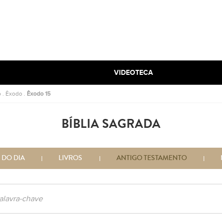
VIDEOTECA
o
.
Êxodo
.
Êxodo 15
BÍBLIA SAGRADA
 DO DIA
LIVROS
ANTIGO TESTAMENTO