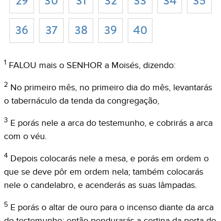
29
30
31
32
33
34
35
36
37
38
39
40
1
FALOU mais o SENHOR a Moisés, dizendo:
2
No primeiro mês, no primeiro dia do mês, levantarás
o tabernáculo da tenda da congregação,
3
E porás nele a arca do testemunho, e cobrirás a arca
com o véu.
4
Depois colocarás nele a mesa, e porás em ordem o
que se deve pôr em ordem nela; também colocarás
nele o candelabro, e acenderás as suas lâmpadas.
5
E porás o altar de ouro para o incenso diante da arca
do testemunho; então pendurarás a cortina da porta do