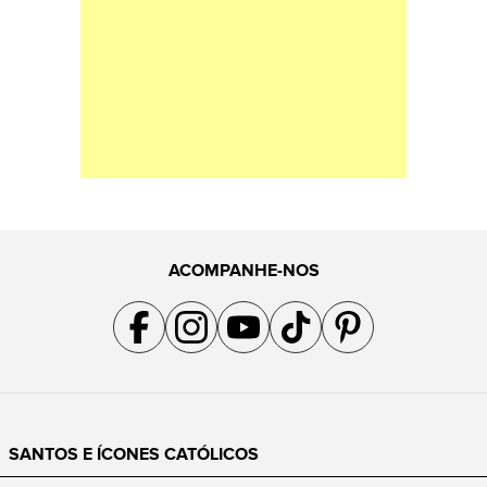
ACOMPANHE-NOS
Acompanhe a gente no Facebook
Acompanhe a gente no Instagram
Acompanhe a gente no YouTube
Acompanhe a gente no TikTok
Acompanhe a gente no Pin
SANTOS E ÍCONES CATÓLICOS