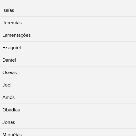
Isaías
Jeremias
Lamentações
Ezequiel
Daniel
Oséias
Joel
Amós
Obadias
Jonas
Miquéias