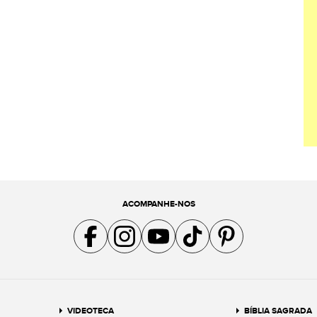
ACOMPANHE-NOS
Acompanhe a gente no Facebook
Acompanhe a gente no Instagram
Acompanhe a gente no YouTube
Acompanhe a gente no TikTok
Acompanhe a gente no Pin
VIDEOTECA
BÍBLIA SAGRADA