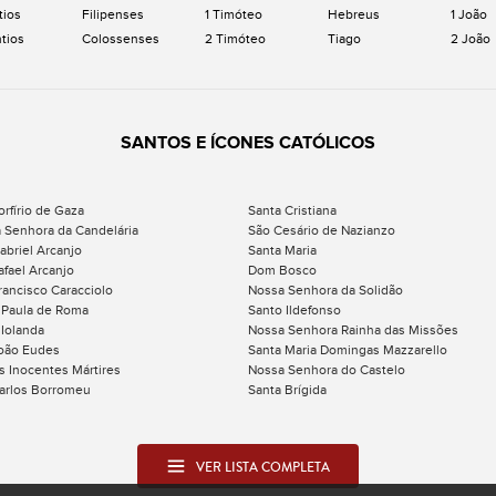
tios
Filipenses
1 Timóteo
Hebreus
1 João
ntios
Colossenses
2 Timóteo
Tiago
2 João
SANTOS E ÍCONES CATÓLICOS
orfírio de Gaza
Santa Cristiana
 Senhora da Candelária
São Cesário de Nazianzo
abriel Arcanjo
Santa Maria
afael Arcanjo
Dom Bosco
rancisco Caracciolo
Nossa Senhora da Solidão
 Paula de Roma
Santo Ildefonso
 Iolanda
Nossa Senhora Rainha das Missões
oão Eudes
Santa Maria Domingas Mazzarello
s Inocentes Mártires
Nossa Senhora do Castelo
arlos Borromeu
Santa Brígida
VER LISTA COMPLETA