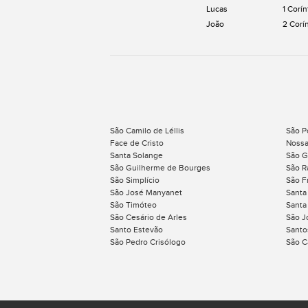
Lucas
1 Corín
João
2 Corí
São Camilo de Léllis
São P
Face de Cristo
Nossa
Santa Solange
São G
São Guilherme de Bourges
São R
São Simplício
São F
São José Manyanet
Santa
São Timóteo
Santa
São Cesário de Arles
São J
Santo Estevão
Santo
São Pedro Crisólogo
São C