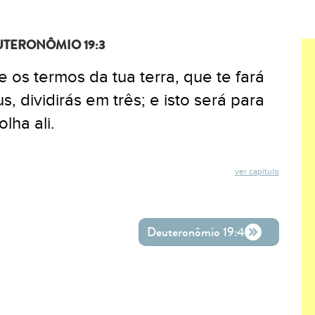
TERONÔMIO 19:3
e os termos da tua terra, que te fará
 dividirás em três; e isto será para
lha ali.
ver capítulo
ok
ter
o WhatsApp
Deuteronômio 19:4