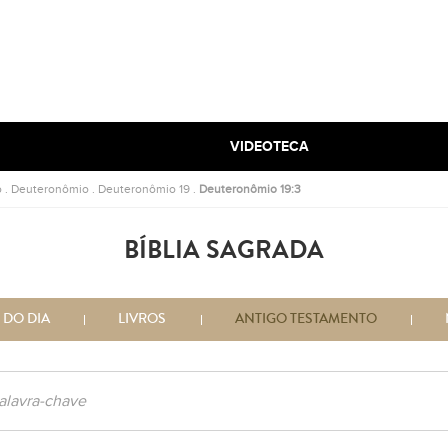
VIDEOTECA
o
.
Deuteronômio
.
Deuteronômio 19
.
Deuteronômio 19:3
BÍBLIA SAGRADA
 DO DIA
LIVROS
ANTIGO TESTAMENTO