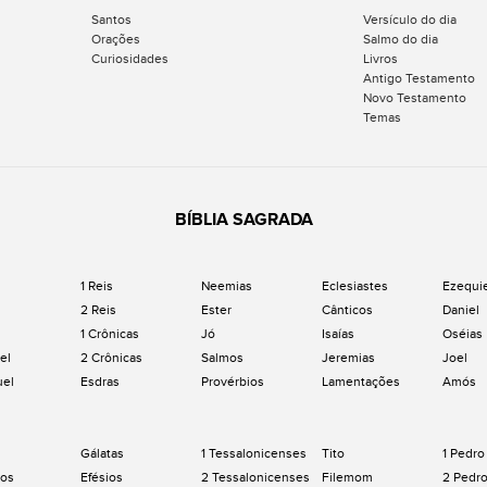
Santos
Versículo do dia
Orações
Salmo do dia
Curiosidades
Livros
Antigo Testamento
Novo Testamento
Temas
BÍBLIA SAGRADA
1 Reis
Neemias
Eclesiastes
Ezequi
2 Reis
Ester
Cânticos
Daniel
1 Crônicas
Jó
Isaías
Oséias
el
2 Crônicas
Salmos
Jeremias
Joel
uel
Esdras
Provérbios
Lamentações
Amós
Gálatas
1 Tessalonicenses
Tito
1 Pedro
os
Efésios
2 Tessalonicenses
Filemom
2 Pedr