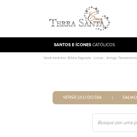
Ir para a página inicial
SANTOS E ÍCONES
CATÓLICOS
Você está em:
Bíblia Sagrada
.
Livros
.
Antigo Testament
VERSÍCULO DO DIA
SALMO