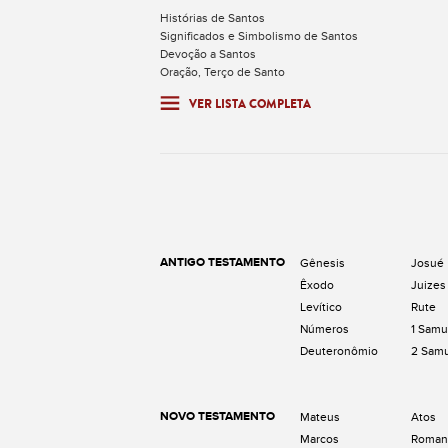
Histórias de Santos
Significados e Simbolismo de Santos
Devoção a Santos
Oração, Terço de Santo
VER LISTA COMPLETA
ANTIGO TESTAMENTO
Gênesis
Josué
Êxodo
Juizes
Levítico
Rute
Números
1 Samu
Deuteronômio
2 Sam
NOVO TESTAMENTO
Mateus
Atos
Marcos
Roman