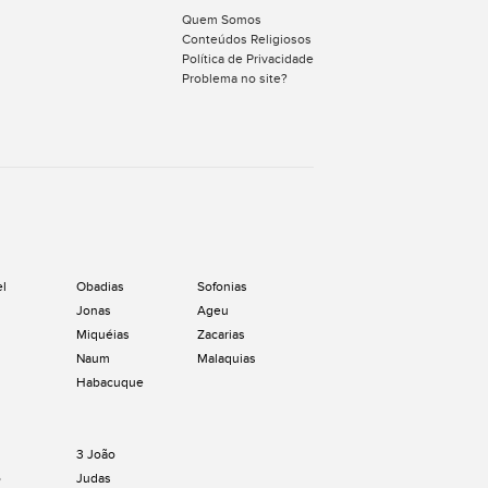
Quem Somos
Conteúdos Religiosos
Política de Privacidade
Problema no site?
el
Obadias
Sofonias
Jonas
Ageu
Miquéias
Zacarias
Naum
Malaquias
Habacuque
3 João
o
Judas