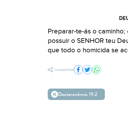
DEU
Preparar-te-ás o caminho; 
possuir o SENHOR teu Deus,
que todo o homicida se aco
compartilhar
Compartilhar no Facebo
Compartilhar no Twit
Compartilhar n
Deuteronômio 19:2